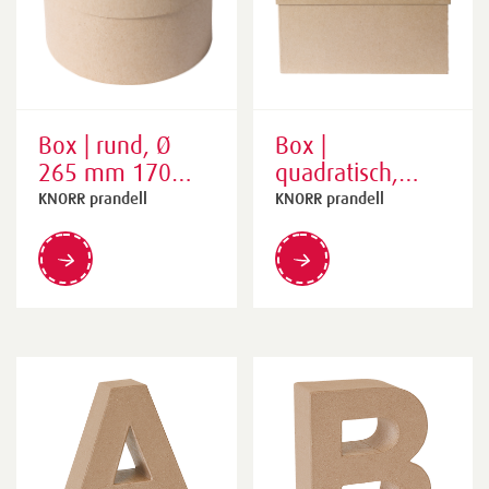
Box | rund, Ø
Box |
265 mm 170
quadratisch,
mm, braun
265×180×265
KNORR prandell
KNORR prandell
mm, braun