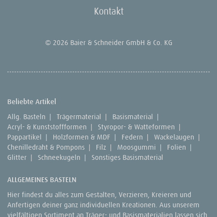
Kontakt
© 2026 Baier & Schneider GmbH & Co. KG
Beliebte Artikel
Allg. Basteln
|
Trägermaterial
|
Basismaterial
|
Acryl- & Kunststoffformen
|
Styropor- & Watteformen
|
Pappartikel
|
Holzformen & MDF
|
Federn
|
Wackelaugen
|
Chenilledraht & Pompons
|
Filz
|
Moosgummi
|
Folien
|
Glitter
|
Schneekugeln
|
Sonstiges Basismaterial
ALLGEMEINES BASTELN
Hier findest du alles zum Gestalten, Verzieren, Kreieren und
Anfertigen deiner ganz individuellen Kreationen. Aus unserem
vielfältigen Sortiment an Träger- und Basismaterialien lassen sich