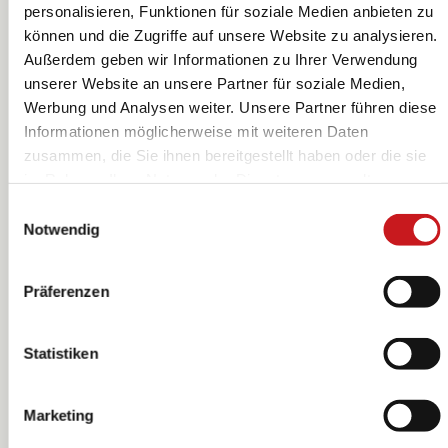
personalisieren, Funktionen für soziale Medien anbieten zu
können und die Zugriffe auf unsere Website zu analysieren.
Außerdem geben wir Informationen zu Ihrer Verwendung
Papp-Buchstabe
Papp-Buchstabe
unserer Website an unsere Partner für soziale Medien,
„E“ 3D |
„F“ 3D |
Werbung und Analysen weiter. Unsere Partner führen diese
132×175×55
115×175×55
KNORR prandell
KNORR prandell
Informationen möglicherweise mit weiteren Daten
mm, natur
mm, natur
zusammen, die Sie ihnen bereitgestellt haben oder die sie
im Rahmen Ihrer Nutzung der Dienste gesammelt
haben. Erfahren Sie in unseren
Datenschutzhinweisen
Einwilligungsauswahl
mehr darüber, wer wir sind, wie Sie uns kontaktieren
Notwendig
können und wie wir personenbezogene Daten verarbeiten.
Hier geht’s zum
Impressum
.
Präferenzen
Statistiken
Marketing