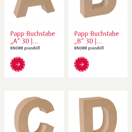
Papp-Buchstabe
Papp-Buchstabe
„A“ 3D |
„B“ 3D |
175×175×55
146×175×55
KNORR prandell
KNORR prandell
mm, natur
mm, natur