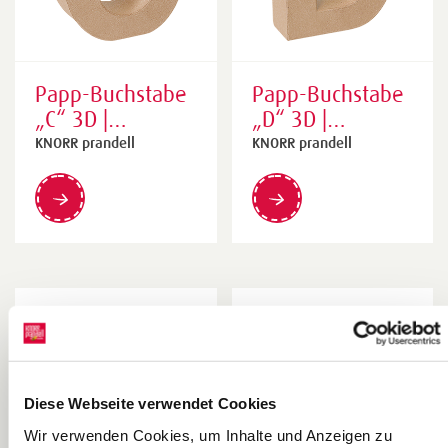
Papp-Buchstabe
Papp-Buchstabe
„C“ 3D |
„D“ 3D |
160×175×55
144×175×55
KNORR prandell
KNORR prandell
mm, natur
mm, natur
Diese Webseite verwendet Cookies
Wir verwenden Cookies, um Inhalte und Anzeigen zu