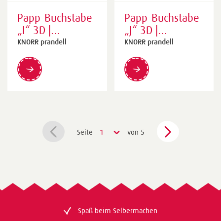
Papp-Buchstabe
Papp-Buchstabe
„I“ 3D |
„J“ 3D |
55×175×55 mm,
110×175×55
KNORR prandell
KNORR prandell
natur
mm, natur
Seite
1
von 5
Spaß beim Selbermachen