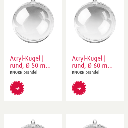
Acryl-Kugel |
Acryl-Kugel |
rund, Ø 50 mm,
rund, Ø 60 mm,
transparent
transparent
KNORR prandell
KNORR prandell