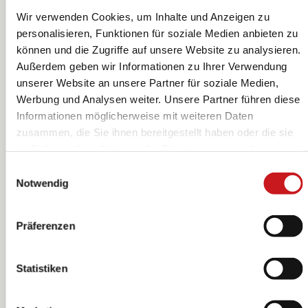
Wir verwenden Cookies, um Inhalte und Anzeigen zu
personalisieren, Funktionen für soziale Medien anbieten zu
können und die Zugriffe auf unsere Website zu analysieren.
Außerdem geben wir Informationen zu Ihrer Verwendung
unserer Website an unsere Partner für soziale Medien,
Acryl-Kugel |
Acryl-Kugel |
Werbung und Analysen weiter. Unsere Partner führen diese
rund, Ø 120 mm,
rund, Ø 140 mm,
Informationen möglicherweise mit weiteren Daten
transparent
transparent
zusammen, die Sie ihnen bereitgestellt haben oder die sie
KNORR prandell
KNORR prandell
im Rahmen Ihrer Nutzung der Dienste gesammelt
haben. Erfahren Sie in unseren
Datenschutzhinweisen
Einwilligungsauswahl
mehr darüber, wer wir sind, wie Sie uns kontaktieren
Notwendig
können und wie wir personenbezogene Daten verarbeiten.
Hier geht’s zum
Impressum
.
Präferenzen
Statistiken