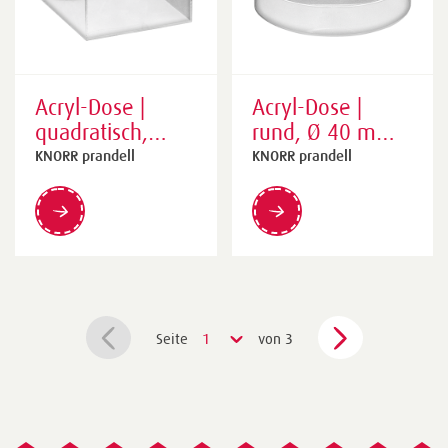
Acryl-Dose |
Acryl-Dose |
quadratisch,
rund, Ø 40 mm
75×75×50 mm,
15 mm,
KNORR prandell
KNORR prandell
transparent
transparent
Seite
1
von 3