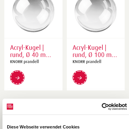
Acryl-Kugel |
Acryl-Kugel |
rund, Ø 40 mm,
rund, Ø 100 mm,
transparent
transparent
KNORR prandell
KNORR prandell
Diese Webseite verwendet Cookies