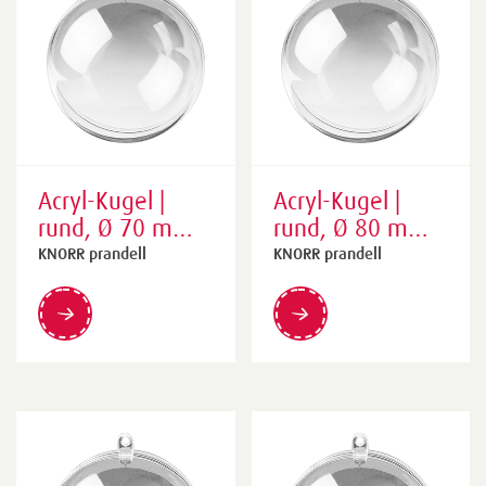
Acryl-Kugel |
Acryl-Kugel |
rund, Ø 70 mm,
rund, Ø 80 mm,
transparent
transparent
KNORR prandell
KNORR prandell