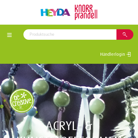
Händlerlogin
ACRYL- &