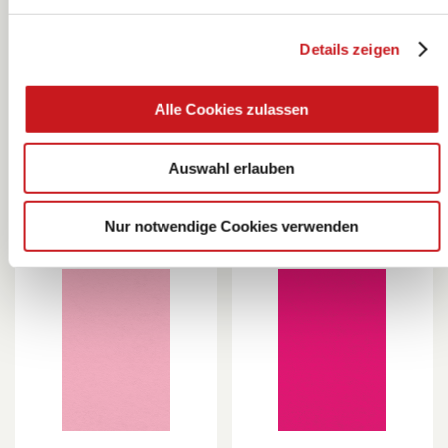
Details zeigen
Filz | 200×300
Filz | 200×300
mm, rot
mm, hautfarben
KNORR prandell
KNORR prandell
Alle Cookies zulassen
Auswahl erlauben
Nur notwendige Cookies verwenden