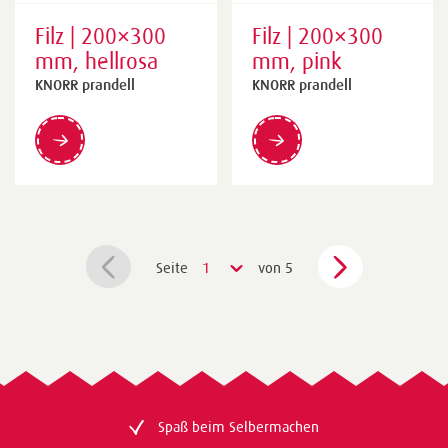
Filz | 200×300
Filz | 200×300
mm, hellrosa
mm, pink
KNORR prandell
KNORR prandell
Seite
1
von 5
Spaß beim Selbermachen