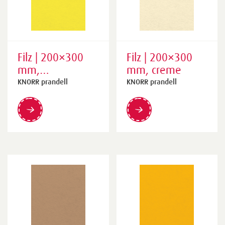
Filz | 200×300
Filz | 200×300
mm,
mm, creme
zitronengelb
KNORR prandell
KNORR prandell