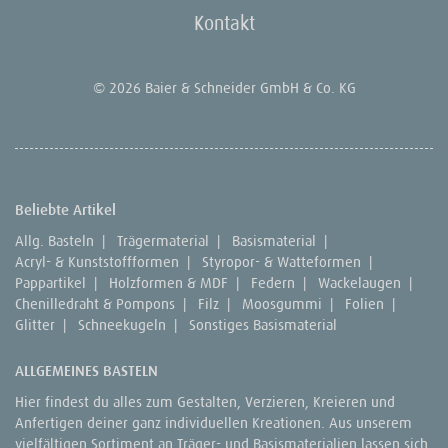
Kontakt
© 2026 Baier & Schneider GmbH & Co. KG
Beliebte Artikel
Allg. Basteln
|
Trägermaterial
|
Basismaterial
|
Acryl- & Kunststoffformen
|
Styropor- & Watteformen
|
Pappartikel
|
Holzformen & MDF
|
Federn
|
Wackelaugen
|
Chenilledraht & Pompons
|
Filz
|
Moosgummi
|
Folien
|
Glitter
|
Schneekugeln
|
Sonstiges Basismaterial
ALLGEMEINES BASTELN
Hier findest du alles zum Gestalten, Verzieren, Kreieren und
Anfertigen deiner ganz individuellen Kreationen. Aus unserem
vielfältigen Sortiment an Träger- und Basismaterialien lassen sich