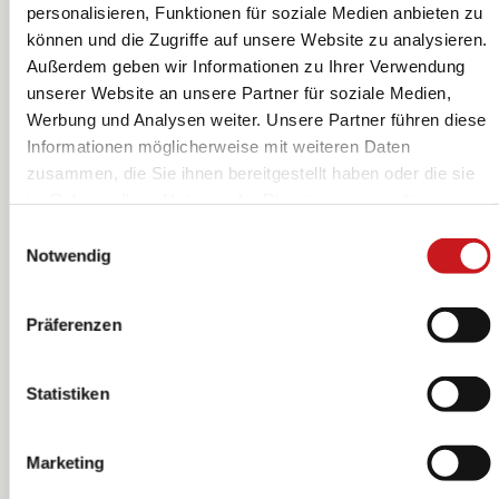
personalisieren, Funktionen für soziale Medien anbieten zu
können und die Zugriffe auf unsere Website zu analysieren.
Außerdem geben wir Informationen zu Ihrer Verwendung
Filz | 200×300
Filz | 200×300
unserer Website an unsere Partner für soziale Medien,
mm, goldgelb
mm, orange
Werbung und Analysen weiter. Unsere Partner führen diese
KNORR prandell
KNORR prandell
Informationen möglicherweise mit weiteren Daten
zusammen, die Sie ihnen bereitgestellt haben oder die sie
im Rahmen Ihrer Nutzung der Dienste gesammelt
haben. Erfahren Sie in unseren
Datenschutzhinweisen
Einwilligungsauswahl
mehr darüber, wer wir sind, wie Sie uns kontaktieren
Notwendig
können und wie wir personenbezogene Daten verarbeiten.
Hier geht’s zum
Impressum
.
Präferenzen
Statistiken
Marketing