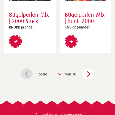
Bügelperlen-Mix
Bügelperlen-Mix
| 2000 Stück
| bunt, 2000
Stück
KNORR prandell
KNORR prandell
Seite
1
von 10
Spaß beim Selbermachen