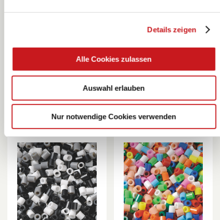
Details zeigen
Bügelperlen-Mix
Bügelperlen-Mix
| 2000 Stück
| 2000 Stück
Alle Cookies zulassen
KNORR prandell
KNORR prandell
Auswahl erlauben
Nur notwendige Cookies verwenden