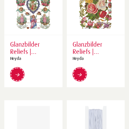
Glanzbilder
Glanzbilder
Reliefs |
Reliefs |
170×240 mm,
170×240 mm,
Heyda
Heyda
sortiert
sortiert