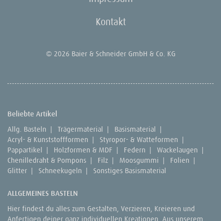
Kontakt
© 2026 Baier & Schneider GmbH & Co. KG
Beliebte Artikel
Allg. Basteln
|
Trägermaterial
|
Basismaterial
|
Acryl- & Kunststoffformen
|
Styropor- & Watteformen
|
Pappartikel
|
Holzformen & MDF
|
Federn
|
Wackelaugen
|
Chenilledraht & Pompons
|
Filz
|
Moosgummi
|
Folien
|
Glitter
|
Schneekugeln
|
Sonstiges Basismaterial
ALLGEMEINES BASTELN
Hier findest du alles zum Gestalten, Verzieren, Kreieren und
Anfertigen deiner ganz individuellen Kreationen. Aus unserem