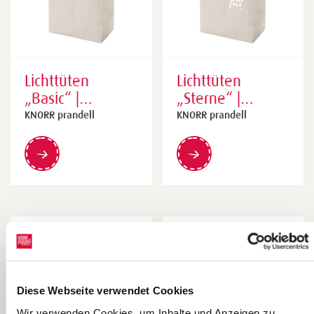
Lichttüten
Lichttüten
„Basic“ |
„Sterne“ |
155×265×90
155×265×90
KNORR prandell
KNORR prandell
mm, creme, 6
mm, creme, 6
Stück
Stück
Diese Webseite verwendet Cookies
Wir verwenden Cookies, um Inhalte und Anzeigen zu