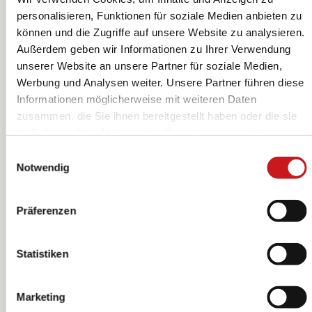
personalisieren, Funktionen für soziale Medien anbieten zu
können und die Zugriffe auf unsere Website zu analysieren.
Außerdem geben wir Informationen zu Ihrer Verwendung
Lichttüten
Lichttüten
unserer Website an unsere Partner für soziale Medien,
„Basic“ |
„Winter“ |
Werbung und Analysen weiter. Unsere Partner führen diese
110×160×110
155×265×90
Informationen möglicherweise mit weiteren Daten
KNORR prandell
KNORR prandell
zusammen, die Sie ihnen bereitgestellt haben oder die sie
mm, creme, 6
mm, creme, 6
im Rahmen Ihrer Nutzung der Dienste gesammelt
Stück
Stück
haben. Erfahren Sie in unseren
Datenschutzhinweisen
Einwilligungsauswahl
mehr darüber, wer wir sind, wie Sie uns kontaktieren
Notwendig
können und wie wir personenbezogene Daten verarbeiten.
Hier geht’s zum
Impressum
.
Präferenzen
Statistiken
Marketing