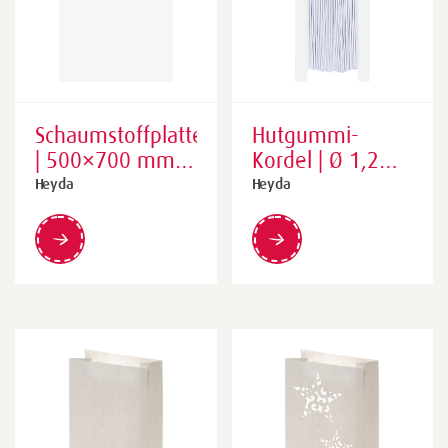
Schaumstoffplatte
Hutgummi-
| 500×700 mm,
Kordel | Ø 1,2
3 mm, weiß
mm × 25 m,
Heyda
Heyda
weiß