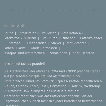
Beliebte Artikel
Perlen
|
Strasssteine
|
Pailletten
|
Fotokarton A4
|
Fotokarton 70x100cm
|
Schultüten & -zubehör
|
Bastelkalender
|
Stempel
|
Klebebänder
|
Sticker
|
Motivstanzer
|
Farben & Lacke
|
Modelliermassen
|
Styropor- und Watteformen
|
Schablonen
|
Konturscheren
HEYDA und KNORR prandell
Die Kreativartikel der Marken HEYDA und KNORR prandell stehen
seit Jahrzehnten für Qualität und Attraktivität in der
Bastelbranche. Rund um Schmuck, Papier & Karton, Modellieren &
Gießen, Farben & Lacke, Textil, Dekoration & Floristik, Werkzeuge
& Hilfsmittel sowie allgemeines Basteln bietet das
Kreativsortiment alles was das Bastlerherz begehrt. Mit der
ungewöhnlichen Vielfalt lässt sich jeder Basteltrend hervorragend
umsetzen.