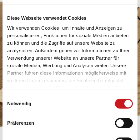
Diese Webseite verwendet Cookies
Wir verwenden Cookies, um Inhalte und Anzeigen zu
personalisieren, Funktionen für soziale Medien anbieten
zu können und die Zugriffe auf unsere Website zu
analysieren. Außerdem geben wir Informationen zu Ihrer
Verwendung unserer Website an unsere Partner für
soziale Medien, Werbung und Analysen weiter. Unsere
Partner führen diese Informationen möglicherweise mit
weiteren Daten zusammen, die Sie ihnen bereitgestellt
haben oder die sie im Rahmen Ihrer Nutzung der Dienste
gesammelt haben. Erfahren Sie in unseren
Einwilligungsauswahl
Datenschutzhinweisen
mehr darüber, wer wir sind, wie
Notwendig
Sie uns kontaktieren können und wie wir
personenbezogene Daten verarbeiten. Hier geht’s zum
Präferenzen
Impressum
.
BASTELTIPP: