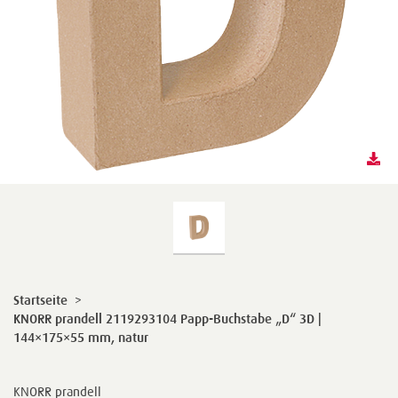
Startseite
>
KNORR prandell 2119293104 Papp-Buchstabe „D“ 3D |
144×175×55 mm, natur
KNORR prandell