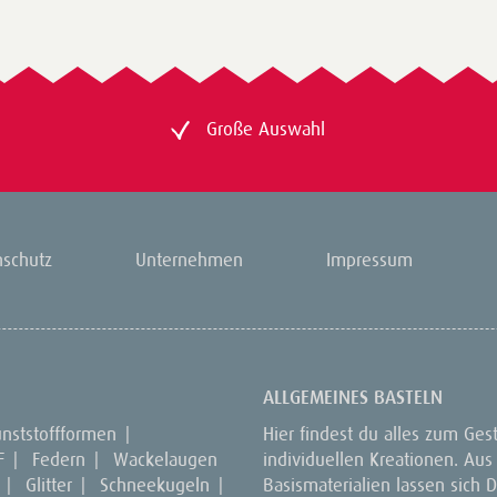
Große Auswahl
nschutz
Unternehmen
Impressum
ALLGEMEINES BASTELN
unststoffformen
|
Hier findest du alles zum Ges
F
|
Federn
|
Wackelaugen
individuellen Kreationen. Aus
|
Glitter
|
Schneekugeln
|
Basismaterialien lassen sich D