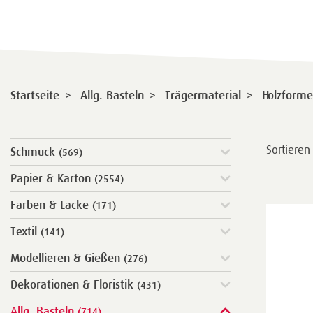
>
>
>
Startseite
Allg. Basteln
Trägermaterial
Holzform
Sortieren
Schmuck
(569)
Papier & Karton
(2554)
Farben & Lacke
(171)
Textil
(141)
Modellieren & Gießen
(276)
Dekorationen & Floristik
(431)
Allg. Basteln
(714)