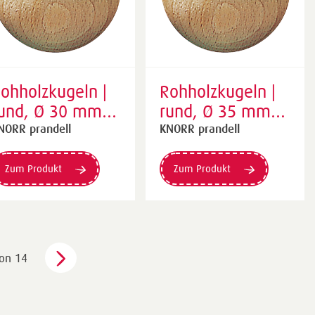
ohholzkugeln |
Rohholzkugeln |
und, Ø 30 mm,
rund, Ø 35 mm,
atur, 10 Stück
natur, 8 Stück
NORR prandell
KNORR prandell
Zum Produkt
Zum Produkt
on 14