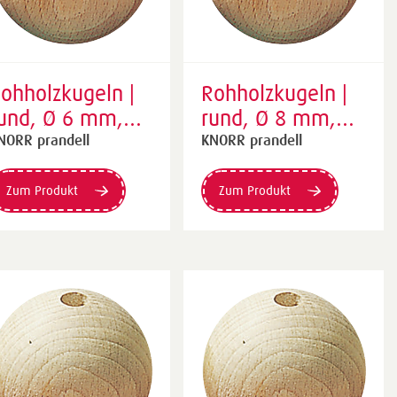
ohholzkugeln |
Rohholzkugeln |
und, Ø 6 mm,
rund, Ø 8 mm,
atur, 118 Stück
natur, 80 Stück
NORR prandell
KNORR prandell
Zum Produkt
Zum Produkt