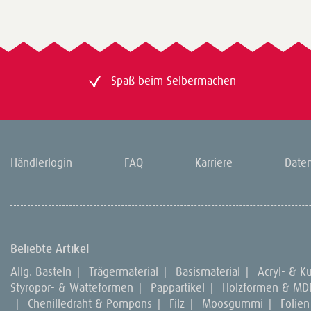
Spaß beim Selbermachen
Händlerlogin
FAQ
Karriere
Date
Beliebte Artikel
Allg. Basteln
|
Trägermaterial
|
Basismaterial
|
Acryl- & K
Styropor- & Watteformen
|
Pappartikel
|
Holzformen & MD
|
Chenilledraht & Pompons
|
Filz
|
Moosgummi
|
Folien