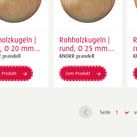
olzkugeln |
Rohholzkugeln |
R
d, Ø 20 mm,
rund, Ø 25 mm,
r
r, 10 Stück
natur, 10 Stück
n
 prandell
KNORR prandell
K
 Produkt
Zum Produkt
Seite
1
v