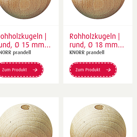
ohholzkugeln |
Rohholzkugeln |
und, Ø 15 mm,
rund, Ø 18 mm,
atur, 14 Stück
natur, 10 Stück
NORR prandell
KNORR prandell
Zum Produkt
Zum Produkt