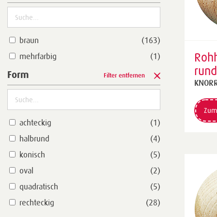
braun
(163)
Rohh
mehrfarbig
(1)
run
Form
Filter entfernen
natu
KNORR
Zum
achteckig
(1)
halbrund
(4)
konisch
(5)
oval
(2)
quadratisch
(5)
rechteckig
(28)