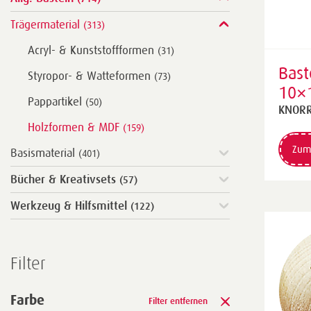
Trägermaterial
(313)
Acryl- & Kunststoffformen
(31)
Bast
Styropor- & Watteformen
(73)
10×
Pappartikel
(50)
natu
KNORR
Holzformen & MDF
(159)
Zum
Basismaterial
(401)
Bücher & Kreativsets
(57)
Werkzeug & Hilfsmittel
(122)
Filter
Farbe
Filter entfernen