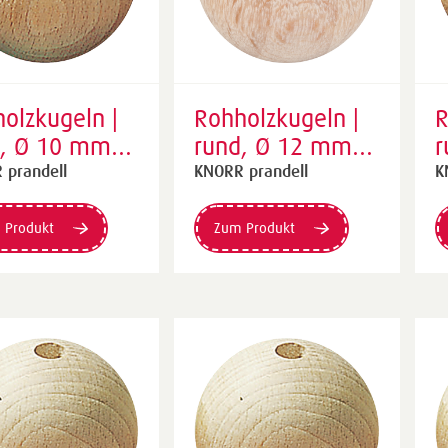
olzkugeln |
Rohholzkugeln |
R
d, Ø 10 mm,
rund, Ø 12 mm,
r
r, 47 Stück
natur, 28 Stück
n
 prandell
KNORR prandell
K
 Produkt
Zum Produkt