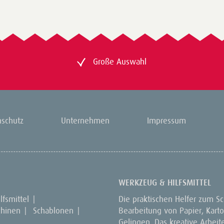
Große Auswahl
nschutz
Unternehmen
Impressum
WERKZEUG & HILFSMITTEL
lfsmittel
|
Die praktischen Helfer zum S
hinen
|
Schablonen
|
Bearbeitung von Papier, Kart
Gelingen. Das kreative Arbeite