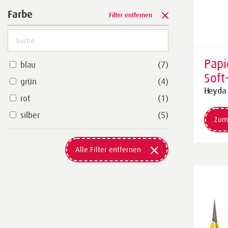
Farbe
Filter entfernen
Papi
blau
(7)
Soft
grün
(4)
250
Heyda
rot
(1)
sch
silber
(5)
Zum
Alle Filter entfernen