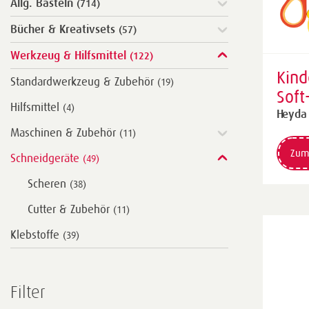
Allg. Basteln
(714)
Bücher & Kreativsets
(57)
Werkzeug & Hilfsmittel
(122)
Kind
Standardwerkzeug & Zubehör
(19)
Soft
Hilfsmittel
(4)
Link
Heyda
Maschinen & Zubehör
abge
(11)
mm
Zum
Schneidgeräte
(49)
bla
Scheren
(38)
Cutter & Zubehör
(11)
Klebstoffe
(39)
Filter