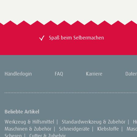
Spaß beim Selbermachen
Händlerlogin
FAQ
Karriere
Date
Beliebte Artikel
Werkzeug & Hilfsmittel
|
Standardwerkzeug & Zubehör
|
Hi
Maschinen & Zubehör
|
Schneidgeräte
|
Klebstoffe
|
Masc
Scheren
|
Cutter & Zubehör