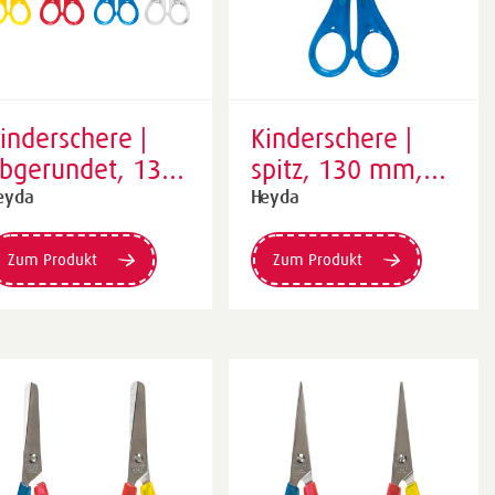
inderschere |
Kinderschere |
bgerundet, 130
spitz, 130 mm,
m, sortiert,
sortiert
eyda
Heyda
lau, gelb, rot,
ransparent
Zum Produkt
Zum Produkt