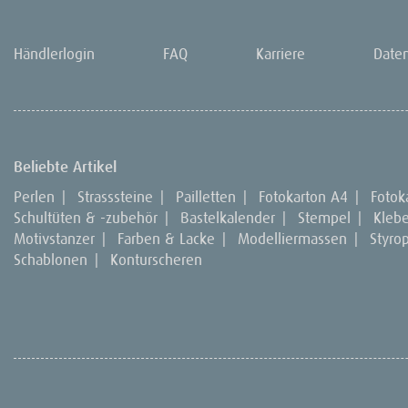
Händlerlogin
FAQ
Karriere
Date
Beliebte Artikel
Perlen
|
Strasssteine
|
Pailletten
|
Fotokarton A4
|
Fotok
Schultüten & -zubehör
|
Bastelkalender
|
Stempel
|
Kleb
Motivstanzer
|
Farben & Lacke
|
Modelliermassen
|
Styro
Schablonen
|
Konturscheren