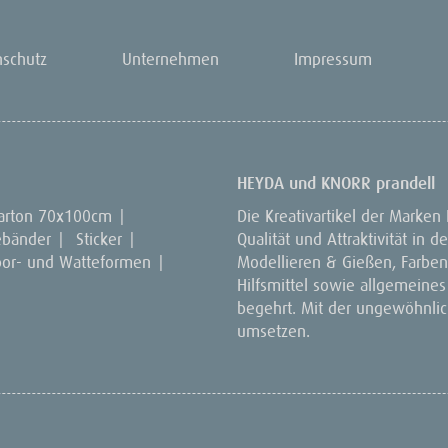
nschutz
Unternehmen
Impressum
HEYDA und KNORR prandell
arton 70x100cm
|
Die Kreativartikel der Marken
ebänder
|
Sticker
|
Qualität und Attraktivität in
por- und Watteformen
|
Modellieren & Gießen, Farben 
Hilfsmittel sowie allgemeines
begehrt. Mit der ungewöhnlich
umsetzen.