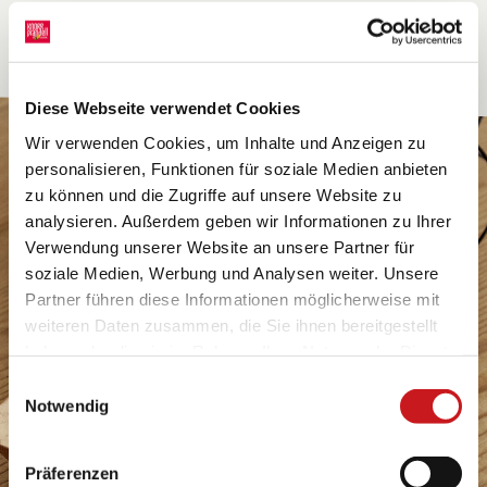
Diese Webseite verwendet Cookies
Wir verwenden Cookies, um Inhalte und Anzeigen zu
personalisieren, Funktionen für soziale Medien anbieten
zu können und die Zugriffe auf unsere Website zu
analysieren. Außerdem geben wir Informationen zu Ihrer
Verwendung unserer Website an unsere Partner für
soziale Medien, Werbung und Analysen weiter. Unsere
Partner führen diese Informationen möglicherweise mit
weiteren Daten zusammen, die Sie ihnen bereitgestellt
haben oder die sie im Rahmen Ihrer Nutzung der Dienste
gesammelt haben. Erfahren Sie in unseren
Einwilligungsauswahl
Datenschutzhinweisen
mehr darüber, wer wir sind, wie
Notwendig
Sie uns kontaktieren können und wie wir
personenbezogene Daten verarbeiten. Hier geht’s zum
Präferenzen
Impressum
.