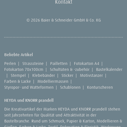
Kontakt
© 2026 Baier & Schneider GmbH & Co. KG
Beliebte Artikel
Perlen
|
Strasssteine
|
Pailletten
|
Fotokarton A4
|
Fotokarton 70x100cm
|
Schultüten & -zubehör
|
Bastelkalender
|
Stempel
|
Klebebänder
|
Sticker
|
Motivstanzer
|
Farben & Lacke
|
Modelliermassen
|
Styropor- und Watteformen
|
Schablonen
|
Konturscheren
HEYDA und KNORR prandell
Die Kreativartikel der Marken HEYDA und KNORR prandell stehen
seit Jahrzehnten für Qualität und Attraktivität in der
Bastelbranche. Rund um Schmuck, Papier & Karton, Modellieren &
Gießen, Farben & Lacke, Textil, Dekoration & Floristik, Werkzeuge