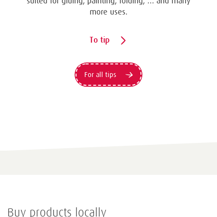
suited for gluing, painting, folding, … and many
more uses.
To tip
For all tips
Buy products locally