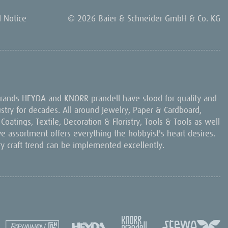
l Notice
© 2026 Baier & Schneider GmbH & Co. KG
 brands HEYDA and KNORR prandell have stood for quality and
dustry for decades. All around Jewelry, Paper & Cardboard,
oatings, Textile, Decoration & Floristry, Tools & Tools as well
ive assortment offers everything the hobbyist's heart desires.
ry craft trend can be implemented excellently.