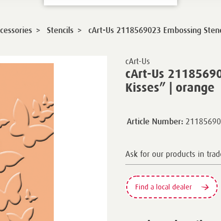
>
>
cessories
Stencils
cArt-Us 2118569023 Embossing Stenci
cArt-Us
cArt-Us 21185690
Kisses” | orange
21185690
Article Number:
Ask for our products in trad
Find a local dealer