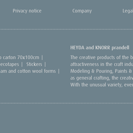
Privacy notice
Company
Lega
HEYDA and KNORR prandell
o carton 70x100cm
|
The creative products of the
ecotapes
|
Stickers
|
attractiveness in the craft in
oam and cotton wool forms
|
Modeling & Pouring, Paints & C
as general crafting, the creat
With the unusual variety, eve