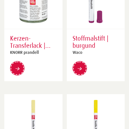
Kerzen-
Stoffmalstift |
Transferlack |
burgund
transparent, 50
KNORR prandell
Waco
ml