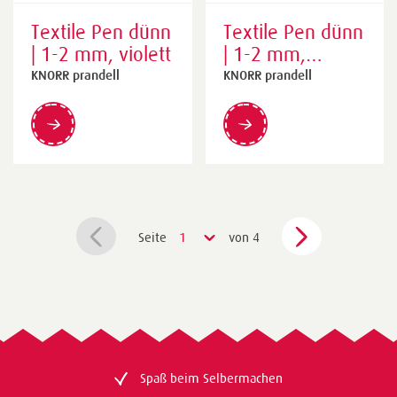
Textile Pen dünn
Textile Pen dünn
| 1-2 mm, violett
| 1-2 mm,
hellblau
KNORR prandell
KNORR prandell
Seite
1
von 4
Spaß beim Selbermachen