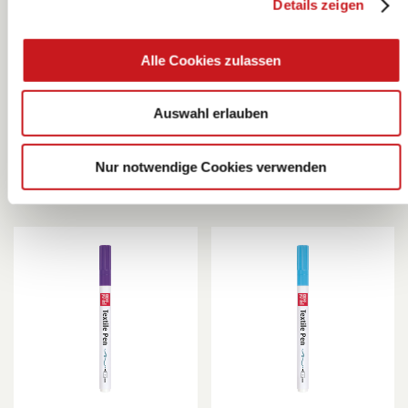
Details zeigen
Textile Pen dünn
Textile Pen dünn
Alle Cookies zulassen
| 1-2 mm, pink
| 1-2 mm,
fuchsia
KNORR prandell
KNORR prandell
Auswahl erlauben
Nur notwendige Cookies verwenden