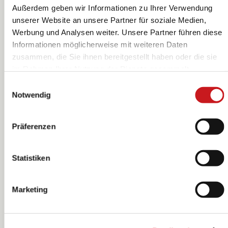
Außerdem geben wir Informationen zu Ihrer Verwendung
unserer Website an unsere Partner für soziale Medien,
Werbung und Analysen weiter. Unsere Partner führen diese
Textile Pen dünn
Textile Pen dünn
Informationen möglicherweise mit weiteren Daten
| 1-2 mm, rot
| 1-2 mm, rosa
zusammen, die Sie ihnen bereitgestellt haben oder die sie
KNORR prandell
KNORR prandell
im Rahmen Ihrer Nutzung der Dienste gesammelt
haben. Erfahren Sie in unseren
Datenschutzhinweisen
Einwilligungsauswahl
mehr darüber, wer wir sind, wie Sie uns kontaktieren
Notwendig
können und wie wir personenbezogene Daten verarbeiten.
Hier geht’s zum
Impressum
.
Präferenzen
Statistiken
Marketing