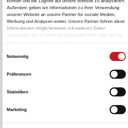
können und die Zugriffe auf unsere Website zu analysieren.
Außerdem geben wir Informationen zu Ihrer Verwendung
unserer Website an unsere Partner für soziale Medien,
Werbung und Analysen weiter. Unsere Partner führen diese
Porcelain Pen |
Porcelain Pen |
Informationen möglicherweise mit weiteren Daten
braun
schwarz
zusammen, die Sie ihnen bereitgestellt haben oder die sie
Waco
Waco
im Rahmen Ihrer Nutzung der Dienste gesammelt
haben. Erfahren Sie in unseren
Datenschutzhinweisen
Einwilligungsauswahl
mehr darüber, wer wir sind, wie Sie uns kontaktieren
Notwendig
können und wie wir personenbezogene Daten verarbeiten.
Hier geht’s zum
Impressum
.
Präferenzen
Statistiken
Marketing