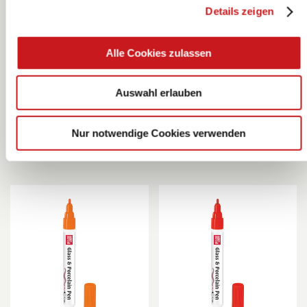
Details zeigen
Glass & Porcelain
Glass & Porcelain
Alle Cookies zulassen
Pen | 1-2 mm,
Pen | 1-2 mm,
weiß
goldgelb
KNORR prandell
KNORR prandell
Auswahl erlauben
Nur notwendige Cookies verwenden