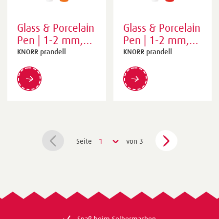
Glass & Porcelain
Glass & Porcelain
Pen | 1-2 mm,
Pen | 1-2 mm,
orange
rot
KNORR prandell
KNORR prandell
Seite
1
von 3
Spaß beim Selbermachen