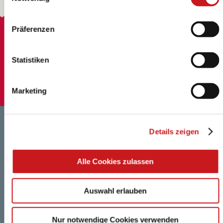
können und wie wir personenbezogene Daten verarbeiten.
Hier geht’s zum
Impressum
.
Präferenzen
Spaß beim Selbermachen
Große Auswahl
Statistiken
Immer up to date
Marketing
Details zeigen
Händlerlogin
Alle Cookies zulassen
FAQ
Karriere
Auswahl erlauben
Datenschutz
Nur notwendige Cookies verwenden