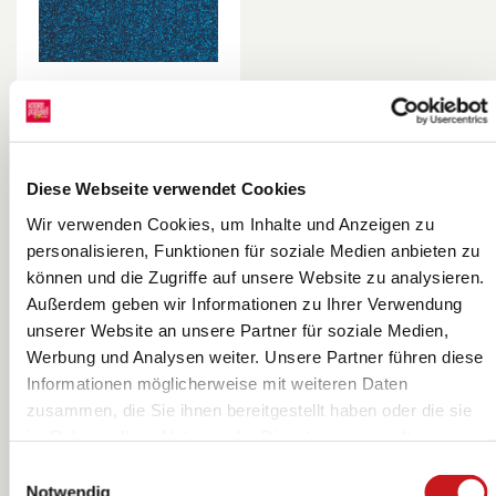
Glitter-Bügelfolie
| 90×160 mm,
Diese Webseite verwendet Cookies
himmelblau
KNORR prandell
Wir verwenden Cookies, um Inhalte und Anzeigen zu
personalisieren, Funktionen für soziale Medien anbieten zu
können und die Zugriffe auf unsere Website zu analysieren.
Außerdem geben wir Informationen zu Ihrer Verwendung
unserer Website an unsere Partner für soziale Medien,
Werbung und Analysen weiter. Unsere Partner führen diese
Informationen möglicherweise mit weiteren Daten
Seite
1
von 1
zusammen, die Sie ihnen bereitgestellt haben oder die sie
im Rahmen Ihrer Nutzung der Dienste gesammelt
haben. Erfahren Sie in unseren
Datenschutzhinweisen
Einwilligungsauswahl
mehr darüber, wer wir sind, wie Sie uns kontaktieren
Notwendig