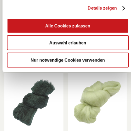
Details zeigen
Märchenwolle |
Märchenwolle |
pink, 10 g
dunkelbraun, 10
Alle Cookies zulassen
g
KNORR prandell
KNORR prandell
Auswahl erlauben
Nur notwendige Cookies verwenden