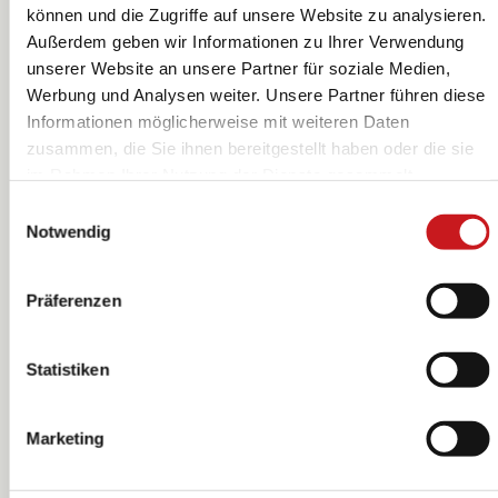
können und die Zugriffe auf unsere Website zu analysieren.
Außerdem geben wir Informationen zu Ihrer Verwendung
unserer Website an unsere Partner für soziale Medien,
Märchenwolle |
Märchenwolle |
Werbung und Analysen weiter. Unsere Partner führen diese
rosa, 10 g
hautfarben, 10 g
Informationen möglicherweise mit weiteren Daten
KNORR prandell
KNORR prandell
zusammen, die Sie ihnen bereitgestellt haben oder die sie
im Rahmen Ihrer Nutzung der Dienste gesammelt
haben. Erfahren Sie in unseren
Datenschutzhinweisen
Einwilligungsauswahl
mehr darüber, wer wir sind, wie Sie uns kontaktieren
Notwendig
können und wie wir personenbezogene Daten verarbeiten.
Hier geht’s zum
Impressum
.
Präferenzen
Statistiken
Marketing