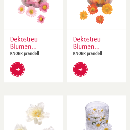
Dekostreu
Dekostreu
Blumen
Blumen
„Margeriten“ |
„Margeriten“ |
KNORR prandell
KNORR prandell
25 - 30 mm,
25 - 30 mm,
rosa, 40 Stück
gelb/orange, 40
Stück