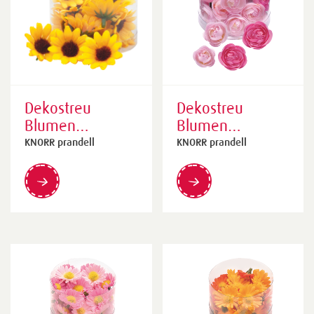
Dekostreu
Dekostreu
Blumen
Blumen
„Sonnenblumen“
„Ranunkeln“ | 25
KNORR prandell
KNORR prandell
| 35 mm, gelb,
- 30 mm, rosa,
22 Stück
20 Stück