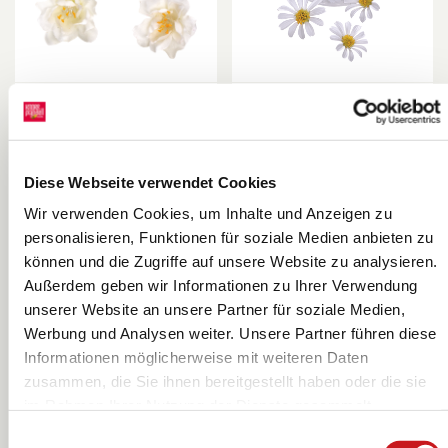
Dekostreu
Dekostreu
Blumen „Blüten“
Blumen
| 25 mm,
„Margeriten“ |
KNORR prandell
KNORR prandell
Diese Webseite verwendet Cookies
weiß/gelb, 36
40 mm,
Stück
weiß/gelb, 25
Wir verwenden Cookies, um Inhalte und Anzeigen zu
Stück
personalisieren, Funktionen für soziale Medien anbieten zu
können und die Zugriffe auf unsere Website zu analysieren.
Außerdem geben wir Informationen zu Ihrer Verwendung
unserer Website an unsere Partner für soziale Medien,
Werbung und Analysen weiter. Unsere Partner führen diese
End of Live
Informationen möglicherweise mit weiteren Daten
zusammen, die Sie ihnen bereitgestellt haben oder die sie
im Rahmen Ihrer Nutzung der Dienste gesammelt
haben. Erfahren Sie in unseren
Datenschutzhinweisen
Einwilligungsauswahl