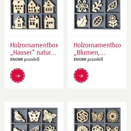
Holzornamentbox
Holzornamentbox
„Häuser“ natur |
„Blumen,
105×105 mm,
Blätter“ natur |
KNORR prandell
KNORR prandell
30 mm, natur
105×105 mm,
30 mm, natur