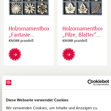
Holzornamentbox
Holzornamentbox
„Fantasie
„Pilze, Blätter“
Blumen“ natur |
natur | 105×105
KNORR prandell
KNORR prandell
105×105 mm,
mm, 30 mm,
30 mm, natur
natur
Diese Webseite verwendet Cookies
Wir verwenden Cookies, um Inhalte und Anzeigen zu