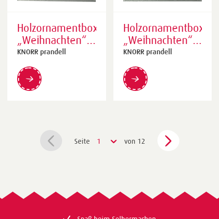
Holzornamentbox
Holzornamentbox
„Weihnachten“
„Weihnachten“
natur | 105×105
natur | 105×105
KNORR prandell
KNORR prandell
mm, 30 mm,
mm, 30 mm,
natur
natur
Seite
1
von 12
Spaß beim Selbermachen