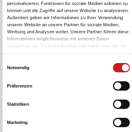
personalisieren, Funktionen für soziale Medien anbieten zu
können und die Zugriffe auf unsere Website zu analysieren.
Außerdem geben wir Informationen zu Ihrer Verwendung
unserer Website an unsere Partner für soziale Medien,
Holzornamentbox
Holzornamentbox
Werbung und Analysen weiter. Unsere Partner führen diese
„Weihnachtsbäume“
„Weihnachten“
Informationen möglicherweise mit weiteren Daten
natur | 105×105
natur | 105×105
KNORR prandell
KNORR prandell
zusammen, die Sie ihnen bereitgestellt haben oder die sie
mm, 30 mm,
mm, 30 mm,
im Rahmen Ihrer Nutzung der Dienste gesammelt
natur
natur
haben. Erfahren Sie in unseren
Datenschutzhinweisen
Einwilligungsauswahl
mehr darüber, wer wir sind, wie Sie uns kontaktieren
Notwendig
können und wie wir personenbezogene Daten verarbeiten.
Hier geht’s zum
Impressum
.
Präferenzen
Statistiken
Marketing