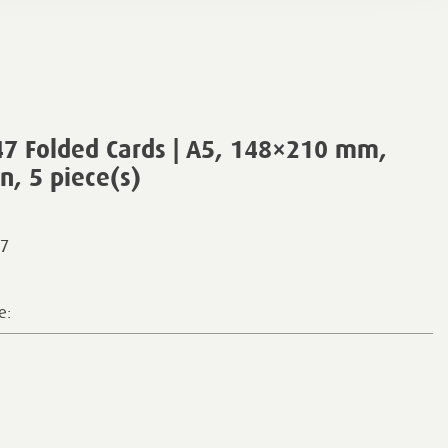
7 Folded Cards | A5, 148×210 mm,
n, 5 piece(s)
7
e: