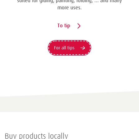
suited for gluing, painting, folding, … and many
more uses.
To tip
For all tips
Buy products locally