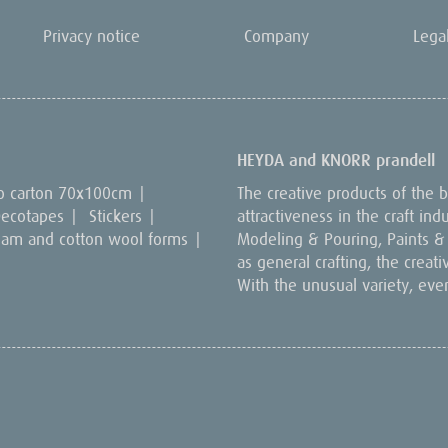
Privacy notice
Company
Lega
HEYDA and KNORR prandell
o carton 70x100cm
|
The creative products of the
ecotapes
|
Stickers
|
attractiveness in the craft in
oam and cotton wool forms
|
Modeling & Pouring, Paints & C
as general crafting, the creat
With the unusual variety, eve