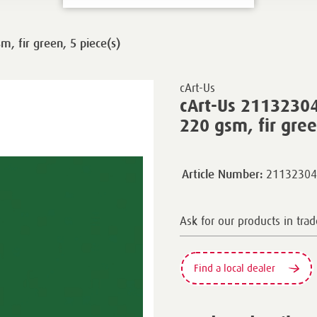
, fir green, 5 piece(s)
cArt-Us
cArt-Us 21132304
220 gsm, fir gree
21132304
Article Number:
Ask for our products in trad
Find a local dealer