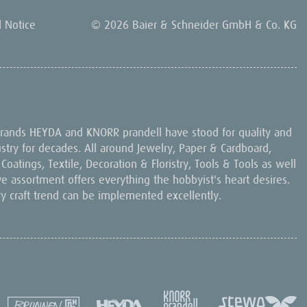
l Notice
© 2026 Baier & Schneider GmbH & Co. KG
 brands HEYDA and KNORR prandell have stood for quality and
dustry for decades. All around Jewelry, Paper & Cardboard,
oatings, Textile, Decoration & Floristry, Tools & Tools as well
ive assortment offers everything the hobbyist's heart desires.
ry craft trend can be implemented excellently.