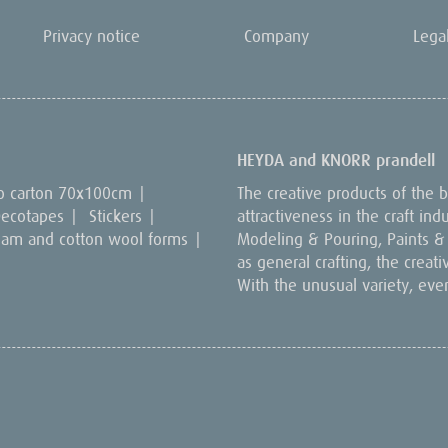
Privacy notice
Company
Lega
HEYDA and KNORR prandell
o carton 70x100cm
|
The creative products of the
ecotapes
|
Stickers
|
attractiveness in the craft in
oam and cotton wool forms
|
Modeling & Pouring, Paints & C
as general crafting, the creat
With the unusual variety, eve