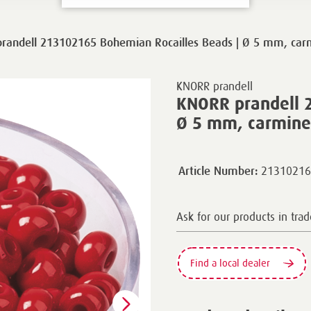
randell 213102165 Bohemian Rocailles Beads | Ø 5 mm, carm
KNORR prandell
KNORR prandell 
Ø 5 mm, carmine 
21310216
Article Number:
Ask for our products in trad
Find a local dealer