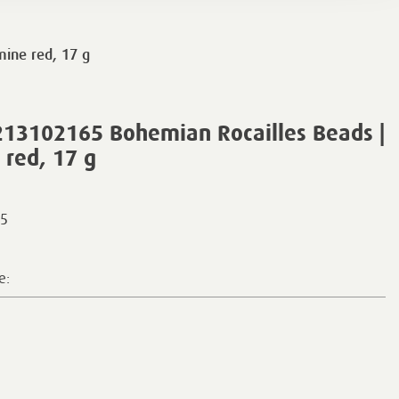
ine red, 17 g
213102165 Bohemian Rocailles Beads |
red, 17 g
5
e: