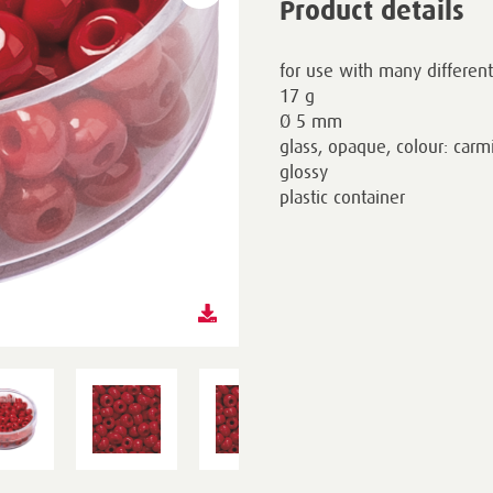
Product details
for use with many differen
17 g
Ø 5 mm
glass, opaque, colour: carm
glossy
plastic container