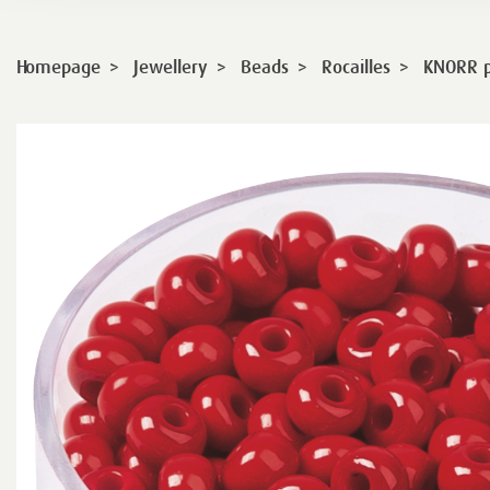
>
>
>
>
Homepage
Jewellery
Beads
Rocailles
KNORR p