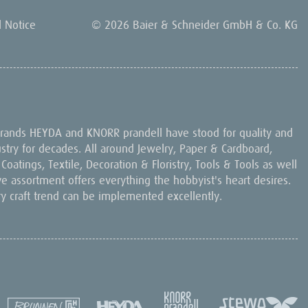
l Notice
© 2026 Baier & Schneider GmbH & Co. KG
 brands HEYDA and KNORR prandell have stood for quality and
dustry for decades. All around Jewelry, Paper & Cardboard,
oatings, Textile, Decoration & Floristry, Tools & Tools as well
ive assortment offers everything the hobbyist's heart desires.
ry craft trend can be implemented excellently.