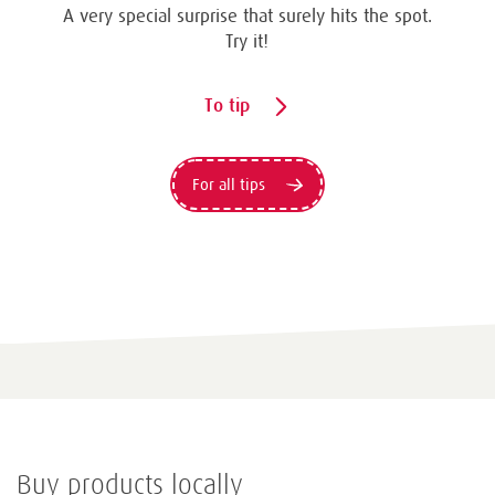
A very special surprise that surely hits the spot.
Try it!
To tip
For all tips
Buy products locally