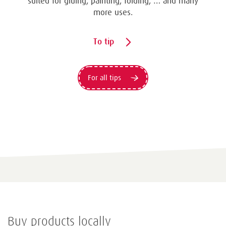
suited for gluing, painting, folding, … and many
more uses.
To tip
For all tips
Buy products locally