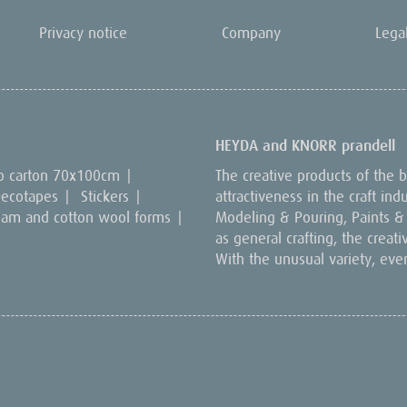
Privacy notice
Company
Lega
HEYDA and KNORR prandell
o carton 70x100cm
|
The creative products of the
ecotapes
|
Stickers
|
attractiveness in the craft in
oam and cotton wool forms
|
Modeling & Pouring, Paints & C
as general crafting, the creat
With the unusual variety, eve