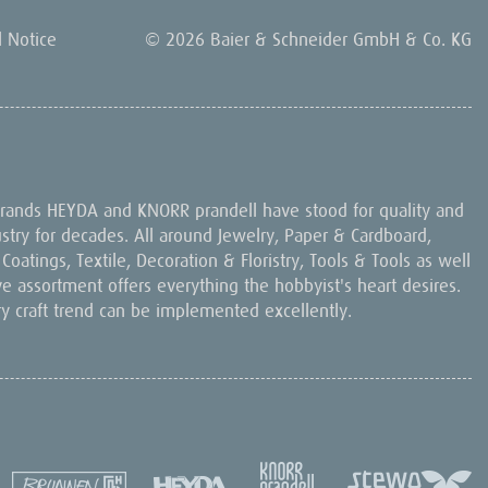
l Notice
© 2026 Baier & Schneider GmbH & Co. KG
 brands HEYDA and KNORR prandell have stood for quality and
dustry for decades. All around Jewelry, Paper & Cardboard,
oatings, Textile, Decoration & Floristry, Tools & Tools as well
ive assortment offers everything the hobbyist's heart desires.
ry craft trend can be implemented excellently.