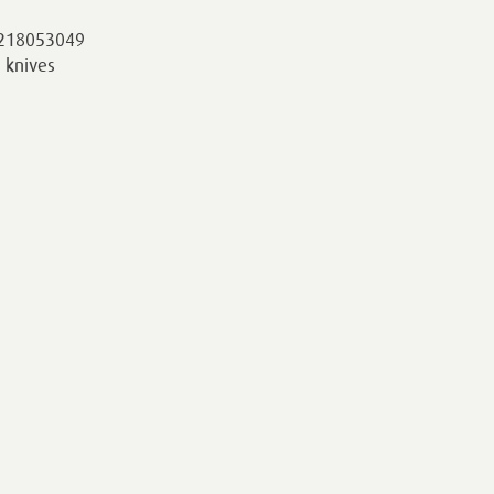
s 218053049
5 knives