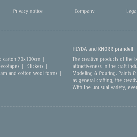
Privacy notice
Company
Lega
HEYDA and KNORR prandell
o carton 70x100cm
|
The creative products of the
ecotapes
|
Stickers
|
attractiveness in the craft in
oam and cotton wool forms
|
Modeling & Pouring, Paints & C
as general crafting, the creat
With the unusual variety, eve