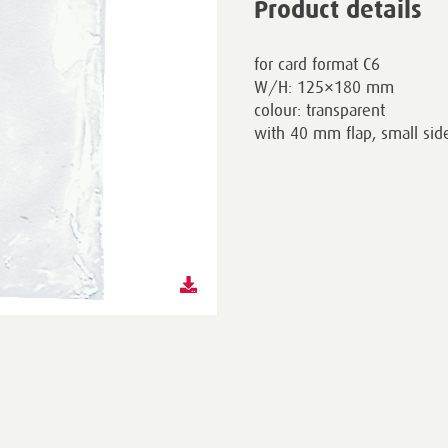
Product details
for card format C6
W/H: 125×180 mm
colour: transparent
with 40 mm flap, small si