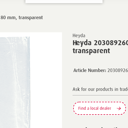
180 mm, transparent
Heyda
Heyda 203089260
transparent
20308926
Article Number:
Ask for our products in trad
Find a local dealer