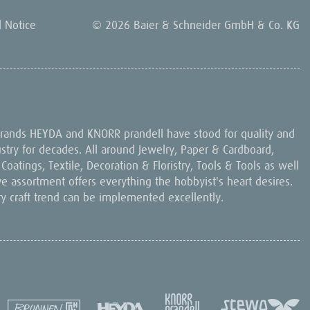
l Notice
© 2026 Baier & Schneider GmbH & Co. KG
 brands HEYDA and KNORR prandell have stood for quality and
dustry for decades. All around Jewelry, Paper & Cardboard,
oatings, Textile, Decoration & Floristry, Tools & Tools as well
ive assortment offers everything the hobbyist's heart desires.
ry craft trend can be implemented excellently.