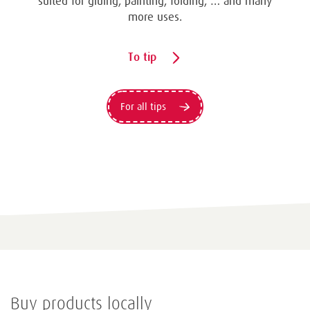
suited for gluing, painting, folding, … and many
more uses.
To tip
For all tips
Buy products locally