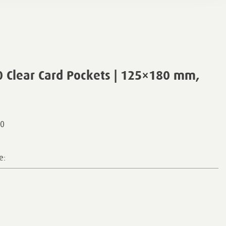
 Clear Card Pockets | 125×180 mm,
0
e: