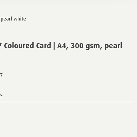
pearl white
Coloured Card | A4, 300 gsm, pearl
7
e: