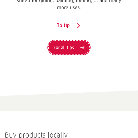
suited for gluing, painting, folding, … and many
more uses.
To tip
For all tips
Buy products locally