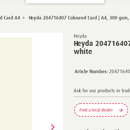
>
d Card A4
Heyda 204716407 Coloured Card | A4, 300 gsm, 
Heyda
Heyda 204716407 
white
20471640
Article Number:
Ask for our products in trad
Find a local dealer