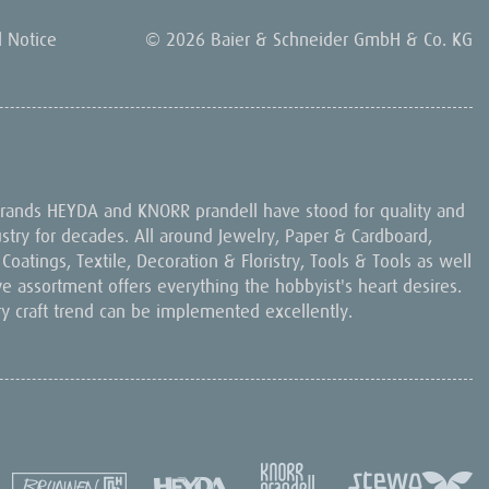
l Notice
© 2026 Baier & Schneider GmbH & Co. KG
 brands HEYDA and KNORR prandell have stood for quality and
dustry for decades. All around Jewelry, Paper & Cardboard,
oatings, Textile, Decoration & Floristry, Tools & Tools as well
ive assortment offers everything the hobbyist's heart desires.
ry craft trend can be implemented excellently.