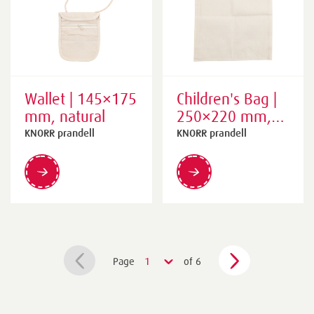
Wallet | 145×175
Children's Bag |
mm, natural
250×220 mm,
natural
KNORR prandell
KNORR prandell
Page
1
of 6