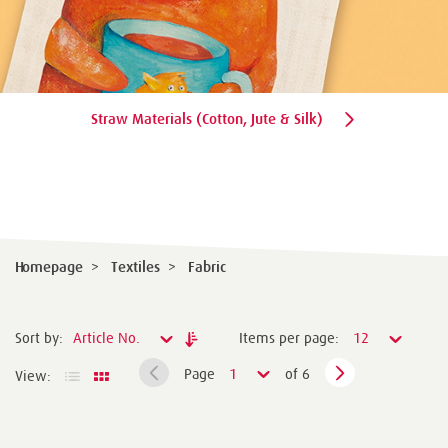
Straw Materials (Cotton, Jute & Silk)
Homepage
>
Textiles
>
Fabric
Sort by:
Article No.
Items per page:
12
Page
1
of 6
View: