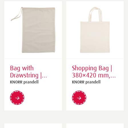
Bag with
Shopping Bag |
Drawstring |
380×420 mm,
300×410 mm,
natural
KNORR prandell
KNORR prandell
natural