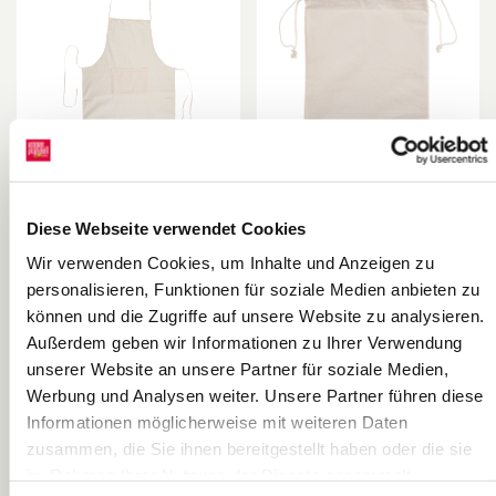
Apron | 600×900
Shoe Bag |
Diese Webseite verwendet Cookies
mm, natural
270×350 mm,
Wir verwenden Cookies, um Inhalte und Anzeigen zu
natural
KNORR prandell
KNORR prandell
personalisieren, Funktionen für soziale Medien anbieten zu
können und die Zugriffe auf unsere Website zu analysieren.
Außerdem geben wir Informationen zu Ihrer Verwendung
unserer Website an unsere Partner für soziale Medien,
Werbung und Analysen weiter. Unsere Partner führen diese
Informationen möglicherweise mit weiteren Daten
zusammen, die Sie ihnen bereitgestellt haben oder die sie
im Rahmen Ihrer Nutzung der Dienste gesammelt