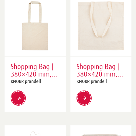
Shopping Bag |
Shopping Bag |
380×420 mm,
380×420 mm,
natural
natural
KNORR prandell
KNORR prandell