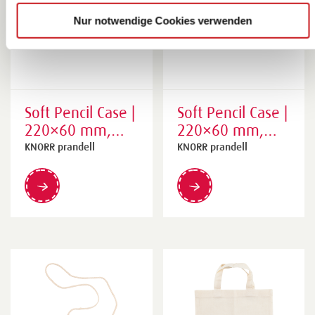
Nur notwendige Cookies verwenden
Soft Pencil Case |
Soft Pencil Case |
220×60 mm,
220×60 mm,
natural
natural
KNORR prandell
KNORR prandell