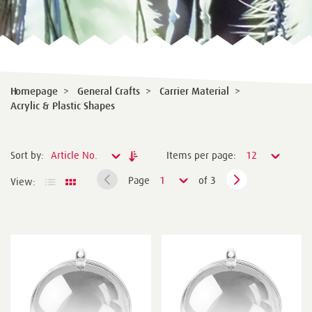
Homepage
>
General Crafts
>
Carrier Material
>
Acrylic & Plastic Shapes
Sort by:
Article No.
Items per page:
12
Page
1
of 3
View: