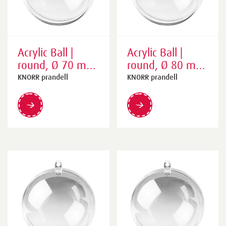
Acrylic Ball |
Acrylic Ball |
round, Ø 70 mm,
round, Ø 80 mm,
transparent
transparent
KNORR prandell
KNORR prandell