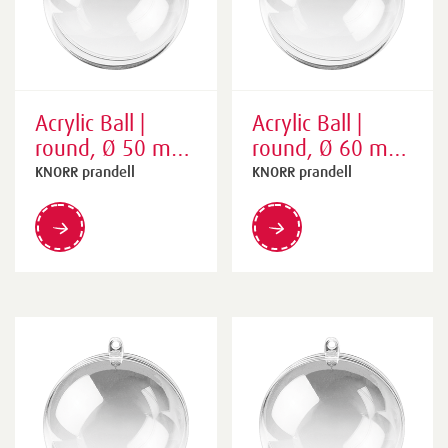
Acrylic Ball |
Acrylic Ball |
round, Ø 50 mm,
round, Ø 60 mm,
transparent
transparent
KNORR prandell
KNORR prandell