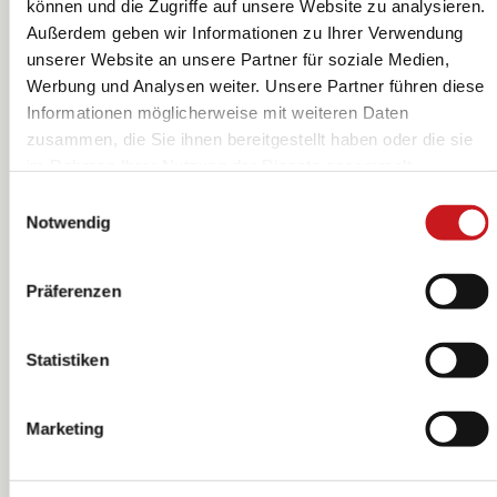
können und die Zugriffe auf unsere Website zu analysieren.
Außerdem geben wir Informationen zu Ihrer Verwendung
unserer Website an unsere Partner für soziale Medien,
Acrylic Ball |
Acrylic Ball |
Werbung und Analysen weiter. Unsere Partner führen diese
round, Ø 120
round, Ø 140
Informationen möglicherweise mit weiteren Daten
mm, transparent
mm, transparent
KNORR prandell
KNORR prandell
zusammen, die Sie ihnen bereitgestellt haben oder die sie
im Rahmen Ihrer Nutzung der Dienste gesammelt
haben. Erfahren Sie in unseren
Datenschutzhinweisen
Einwilligungsauswahl
mehr darüber, wer wir sind, wie Sie uns kontaktieren
Notwendig
können und wie wir personenbezogene Daten verarbeiten.
Hier geht’s zum
Impressum
.
Präferenzen
Statistiken
Marketing