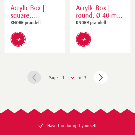
Acrylic Box |
Acrylic Box |
square,
round, Ø 40 mm
75×75×50 mm,
15 mm,
KNORR prandell
KNORR prandell
transparent
transparent
Page
1
of 3
Have fun doing it yourself