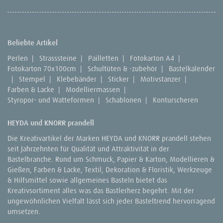
Beliebte Artikel
Perlen
|
Strasssteine
|
Pailletten
|
Fotokarton A4
|
Fotokarton 70x100cm
|
Schultüten & -zubehör
|
Bastelkalender
|
Stempel
|
Klebebänder
|
Sticker
|
Motivstanzer
|
Farben & Lacke
|
Modelliermassen
|
Styropor- und Watteformen
|
Schablonen
|
Konturscheren
HEYDA und KNORR prandell
Die Kreativartikel der Marken HEYDA und KNORR prandell stehen
seit Jahrzehnten für Qualität und Attraktivität in der
Bastelbranche. Rund um Schmuck, Papier & Karton, Modellieren &
Gießen, Farben & Lacke, Textil, Dekoration & Floristik, Werkzeuge
& Hilfsmittel sowie allgemeines Basteln bietet das
Kreativsortiment alles was das Bastlerherz begehrt. Mit der
ungewöhnlichen Vielfalt lässt sich jeder Basteltrend hervorragend
umsetzen.