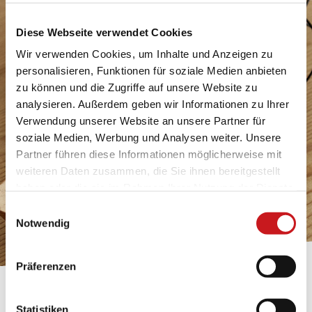
Diese Webseite verwendet Cookies
Wir verwenden Cookies, um Inhalte und Anzeigen zu
personalisieren, Funktionen für soziale Medien anbieten
zu können und die Zugriffe auf unsere Website zu
analysieren. Außerdem geben wir Informationen zu Ihrer
Verwendung unserer Website an unsere Partner für
soziale Medien, Werbung und Analysen weiter. Unsere
Partner führen diese Informationen möglicherweise mit
weiteren Daten zusammen, die Sie ihnen bereitgestellt
haben oder die sie im Rahmen Ihrer Nutzung der Dienste
gesammelt haben. Erfahren Sie in unseren
Einwilligungsauswahl
Datenschutzhinweisen
mehr darüber, wer wir sind, wie
Notwendig
Sie uns kontaktieren können und wie wir
personenbezogene Daten verarbeiten. Hier geht’s zum
Präferenzen
Impressum
.
BASTELTIPP:
Statistiken