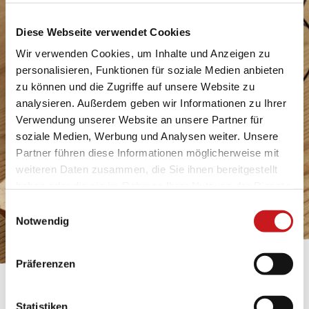
Diese Webseite verwendet Cookies
Wir verwenden Cookies, um Inhalte und Anzeigen zu
personalisieren, Funktionen für soziale Medien anbieten
zu können und die Zugriffe auf unsere Website zu
analysieren. Außerdem geben wir Informationen zu Ihrer
Verwendung unserer Website an unsere Partner für
soziale Medien, Werbung und Analysen weiter. Unsere
Partner führen diese Informationen möglicherweise mit
weiteren Daten zusammen, die Sie ihnen bereitgestellt
haben oder die sie im Rahmen Ihrer Nutzung der Dienste
gesammelt haben. Erfahren Sie in unseren
Einwilligungsauswahl
Datenschutzhinweisen
mehr darüber, wer wir sind, wie
Notwendig
Sie uns kontaktieren können und wie wir
personenbezogene Daten verarbeiten. Hier geht’s zum
Präferenzen
Impressum
.
BASTELTIPP:
Statistiken