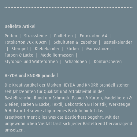
Beliebte Artikel
Perlen
|
Strasssteine
|
Pailletten
|
Fotokarton A4
|
Fotokarton 70x100cm
|
Schultüten & -zubehör
|
Bastelkalender
|
Stempel
|
Klebebänder
|
Sticker
|
Motivstanzer
|
Farben & Lacke
|
Modelliermassen
|
Styropor- und Watteformen
|
Schablonen
|
Konturscheren
HEYDA und KNORR prandell
Die Kreativartikel der Marken HEYDA und KNORR prandell stehen
seit Jahrzehnten für Qualität und Attraktivität in der
Bastelbranche. Rund um Schmuck, Papier & Karton, Modellieren &
Gießen, Farben & Lacke, Textil, Dekoration & Floristik, Werkzeuge
& Hilfsmittel sowie allgemeines Basteln bietet das
Kreativsortiment alles was das Bastlerherz begehrt. Mit der
ungewöhnlichen Vielfalt lässt sich jeder Basteltrend hervorragend
umsetzen.