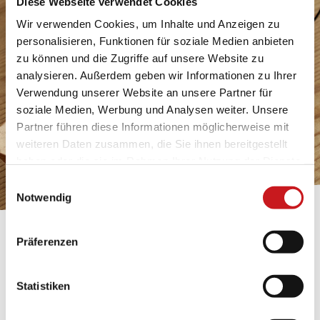
Diese Webseite verwendet Cookies
Wir verwenden Cookies, um Inhalte und Anzeigen zu
personalisieren, Funktionen für soziale Medien anbieten
zu können und die Zugriffe auf unsere Website zu
analysieren. Außerdem geben wir Informationen zu Ihrer
Verwendung unserer Website an unsere Partner für
soziale Medien, Werbung und Analysen weiter. Unsere
Partner führen diese Informationen möglicherweise mit
weiteren Daten zusammen, die Sie ihnen bereitgestellt
haben oder die sie im Rahmen Ihrer Nutzung der Dienste
gesammelt haben. Erfahren Sie in unseren
Einwilligungsauswahl
Datenschutzhinweisen
mehr darüber, wer wir sind, wie
Notwendig
Sie uns kontaktieren können und wie wir
personenbezogene Daten verarbeiten. Hier geht’s zum
BASTELTIPP:
Präferenzen
Impressum
.
TEXI-PAP
Statistiken
Glänzende Ideen mit wasserfestem Papier. Perfekt zu
bekleben, bemalen, falten... und für viele