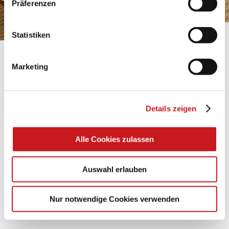
Präferenzen
Impressum
.
Statistiken
BASTELTIPP:
Marketing
GLÜCKWUNSCHKARTE
"KINDERWAGEN"
Details zeigen
Eine Überraschung der besonderten Art und
unübertroffen in der Wirkung. Probieren Sie es aus.
Alle Cookies zulassen
Zum Tipp
Auswahl erlauben
Zu allen Tipps
Nur notwendige Cookies verwenden