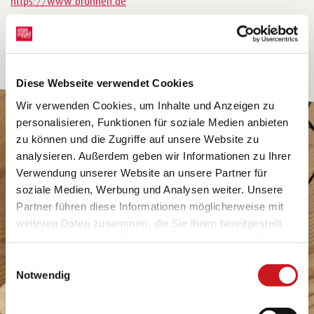
https://www.brunnen.de
Diese Webseite verwendet Cookies
Wir verwenden Cookies, um Inhalte und Anzeigen zu
personalisieren, Funktionen für soziale Medien anbieten
zu können und die Zugriffe auf unsere Website zu
analysieren. Außerdem geben wir Informationen zu Ihrer
Verwendung unserer Website an unsere Partner für
soziale Medien, Werbung und Analysen weiter. Unsere
Partner führen diese Informationen möglicherweise mit
weiteren Daten zusammen, die Sie ihnen bereitgestellt
haben oder die sie im Rahmen Ihrer Nutzung der Dienste
gesammelt haben. Erfahren Sie in unseren
Einwilligungsauswahl
Datenschutzhinweisen
mehr darüber, wer wir sind, wie
Notwendig
Sie uns kontaktieren können und wie wir
personenbezogene Daten verarbeiten. Hier geht’s zum