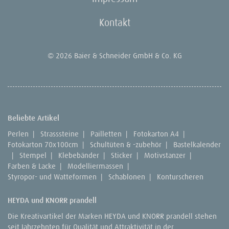
Kontakt
© 2026 Baier & Schneider GmbH & Co. KG
Beliebte Artikel
Perlen
|
Strasssteine
|
Pailletten
|
Fotokarton A4
|
Fotokarton 70x100cm
|
Schultüten & -zubehör
|
Bastelkalender
|
Stempel
|
Klebebänder
|
Sticker
|
Motivstanzer
|
Farben & Lacke
|
Modelliermassen
|
Styropor- und Watteformen
|
Schablonen
|
Konturscheren
HEYDA und KNORR prandell
Die Kreativartikel der Marken HEYDA und KNORR prandell stehen
seit Jahrzehnten für Qualität und Attraktivität in der