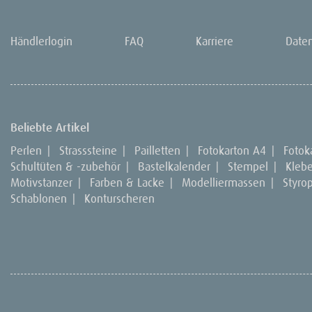
Händlerlogin
FAQ
Karriere
Date
Beliebte Artikel
Perlen
|
Strasssteine
|
Pailletten
|
Fotokarton A4
|
Fotok
Schultüten & -zubehör
|
Bastelkalender
|
Stempel
|
Kleb
Motivstanzer
|
Farben & Lacke
|
Modelliermassen
|
Styro
Schablonen
|
Konturscheren