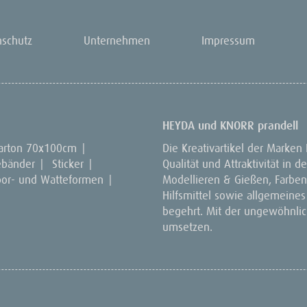
nschutz
Unternehmen
Impressum
HEYDA und KNORR prandell
arton 70x100cm
|
Die Kreativartikel der Marken
ebänder
|
Sticker
|
Qualität und Attraktivität in
por- und Watteformen
|
Modellieren & Gießen, Farben 
Hilfsmittel sowie allgemeines
begehrt. Mit der ungewöhnlich
umsetzen.