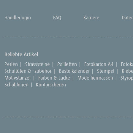
Händlerlogin
FAQ
Karriere
Date
Beliebte Artikel
Perlen
|
Strasssteine
|
Pailletten
|
Fotokarton A4
|
Fotok
Schultüten & -zubehör
|
Bastelkalender
|
Stempel
|
Kleb
Motivstanzer
|
Farben & Lacke
|
Modelliermassen
|
Styro
Schablonen
|
Konturscheren