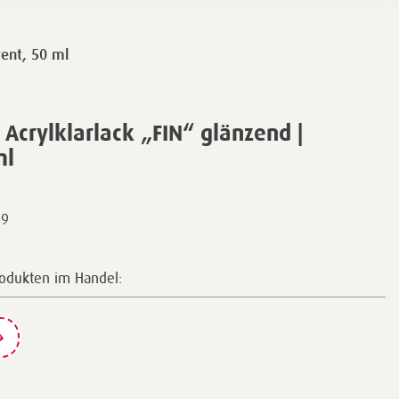
rent, 50 ml
crylklarlack „FIN“ glänzend |
ml
99
rodukten im Handel: