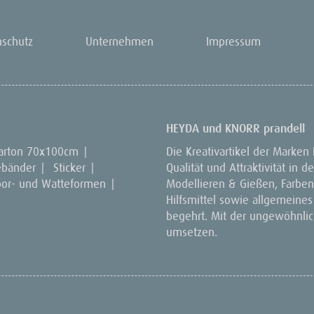
nschutz
Unternehmen
Impressum
HEYDA und KNORR prandell
arton 70x100cm
|
Die Kreativartikel der Marken
ebänder
|
Sticker
|
Qualität und Attraktivität in
por- und Watteformen
|
Modellieren & Gießen, Farben 
Hilfsmittel sowie allgemeines
begehrt. Mit der ungewöhnlich
umsetzen.