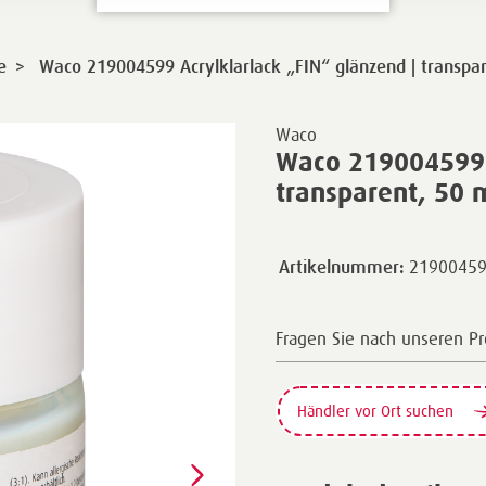
>
e
Waco 219004599 Acrylklarlack „FIN“ glänzend | transpa
Waco
Waco 219004599 A
transparent, 50 
2190045
Artikelnummer:
Fragen Sie nach unseren P
Händler vor Ort suchen