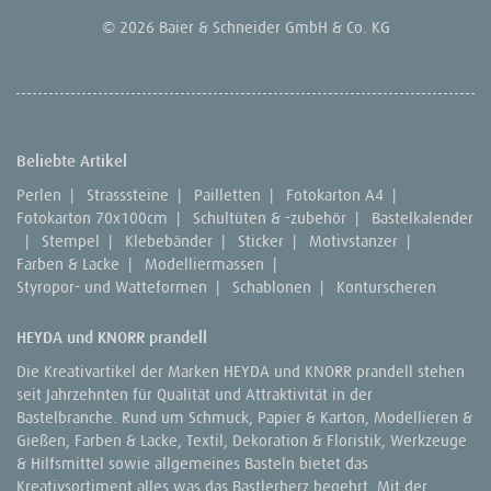
© 2026 Baier & Schneider GmbH & Co. KG
Beliebte Artikel
Perlen
|
Strasssteine
|
Pailletten
|
Fotokarton A4
|
Fotokarton 70x100cm
|
Schultüten & -zubehör
|
Bastelkalender
|
Stempel
|
Klebebänder
|
Sticker
|
Motivstanzer
|
Farben & Lacke
|
Modelliermassen
|
Styropor- und Watteformen
|
Schablonen
|
Konturscheren
HEYDA und KNORR prandell
Die Kreativartikel der Marken HEYDA und KNORR prandell stehen
seit Jahrzehnten für Qualität und Attraktivität in der
Bastelbranche. Rund um Schmuck, Papier & Karton, Modellieren &
Gießen, Farben & Lacke, Textil, Dekoration & Floristik, Werkzeuge
& Hilfsmittel sowie allgemeines Basteln bietet das
Kreativsortiment alles was das Bastlerherz begehrt. Mit der