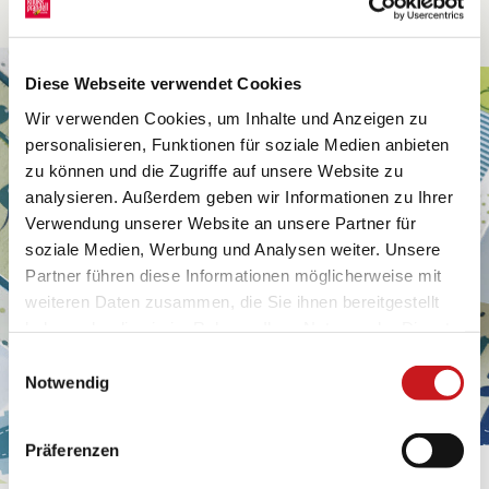
Diese Webseite verwendet Cookies
Wir verwenden Cookies, um Inhalte und Anzeigen zu
personalisieren, Funktionen für soziale Medien anbieten
zu können und die Zugriffe auf unsere Website zu
analysieren. Außerdem geben wir Informationen zu Ihrer
Verwendung unserer Website an unsere Partner für
soziale Medien, Werbung und Analysen weiter. Unsere
Partner führen diese Informationen möglicherweise mit
weiteren Daten zusammen, die Sie ihnen bereitgestellt
haben oder die sie im Rahmen Ihrer Nutzung der Dienste
gesammelt haben. Erfahren Sie in unseren
Einwilligungsauswahl
Datenschutzhinweisen
mehr darüber, wer wir sind, wie
Notwendig
Sie uns kontaktieren können und wie wir
personenbezogene Daten verarbeiten. Hier geht’s zum
Präferenzen
Impressum
.