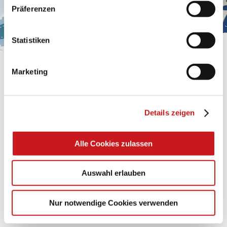
personenbezogene Daten verarbeiten. Hier geht’s zum
Präferenzen
Impressum
.
Statistiken
BASTELTIPP:
Marketing
GLÜCKWUNSCHKARTE
"KINDERWAGEN"
Details zeigen
Eine Überraschung der besonderten Art und
unübertroffen in der Wirkung. Probieren Sie es aus.
Alle Cookies zulassen
Zum Tipp
Auswahl erlauben
Nur notwendige Cookies verwenden
Zu allen Tipps