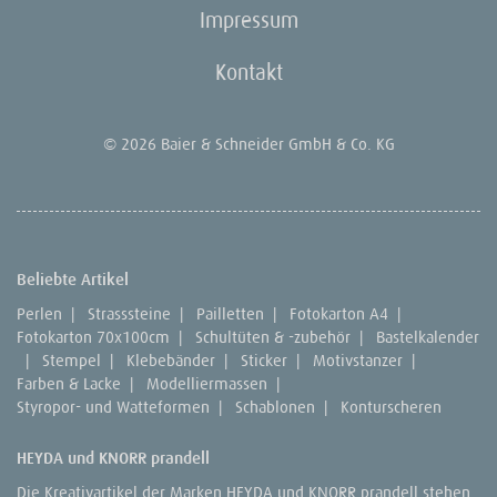
Impressum
Kontakt
© 2026 Baier & Schneider GmbH & Co. KG
Beliebte Artikel
Perlen
|
Strasssteine
|
Pailletten
|
Fotokarton A4
|
Fotokarton 70x100cm
|
Schultüten & -zubehör
|
Bastelkalender
|
Stempel
|
Klebebänder
|
Sticker
|
Motivstanzer
|
Farben & Lacke
|
Modelliermassen
|
Styropor- und Watteformen
|
Schablonen
|
Konturscheren
HEYDA und KNORR prandell
Die Kreativartikel der Marken HEYDA und KNORR prandell stehen