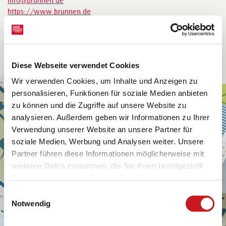
info@brunnen.de
https://www.brunnen.de
Diese Webseite verwendet Cookies
Wir verwenden Cookies, um Inhalte und Anzeigen zu
personalisieren, Funktionen für soziale Medien anbieten
zu können und die Zugriffe auf unsere Website zu
analysieren. Außerdem geben wir Informationen zu Ihrer
Verwendung unserer Website an unsere Partner für
soziale Medien, Werbung und Analysen weiter. Unsere
Partner führen diese Informationen möglicherweise mit
weiteren Daten zusammen, die Sie ihnen bereitgestellt
haben oder die sie im Rahmen Ihrer Nutzung der Dienste
gesammelt haben. Erfahren Sie in unseren
Einwilligungsauswahl
Datenschutzhinweisen
mehr darüber, wer wir sind, wie
Notwendig
Sie uns kontaktieren können und wie wir