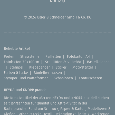
Kontakt
© 2026 Baier & Schneider GmbH & Co. KG
Beliebte Artikel
Perlen
|
Strasssteine
|
Pailletten
|
Fotokarton A4
|
Fotokarton 70x100cm
|
Schultüten & -zubehör
|
Bastelkalender
|
Stempel
|
Klebebänder
|
Sticker
|
Motivstanzer
|
Farben & Lacke
|
Modelliermassen
|
Styropor- und Watteformen
|
Schablonen
|
Konturscheren
HEYDA und KNORR prandell
Die Kreativartikel der Marken HEYDA und KNORR prandell stehen
seit Jahrzehnten für Qualität und Attraktivität in der
Bastelbranche. Rund um Schmuck, Papier & Karton, Modellieren &
Gießen, Farben & Lacke, Textil, Dekoration & Floristik, Werkzeuge