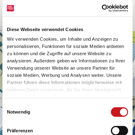
Diese Webseite verwendet Cookies
Wir verwenden Cookies, um Inhalte und Anzeigen zu
personalisieren, Funktionen für soziale Medien anbieten
zu können und die Zugriffe auf unsere Website zu
analysieren. Außerdem geben wir Informationen zu Ihrer
Verwendung unserer Website an unsere Partner für
soziale Medien, Werbung und Analysen weiter. Unsere
Partner führen diese Informationen möglicherweise mit
weiteren Daten zusammen, die Sie ihnen bereitgestellt
haben oder die sie im Rahmen Ihrer Nutzung der Dienste
gesammelt haben. Erfahren Sie in unseren
Einwilligungsauswahl
Datenschutzhinweisen
mehr darüber, wer wir sind, wie
Notwendig
Sie uns kontaktieren können und wie wir
personenbezogene Daten verarbeiten. Hier geht’s zum
Präferenzen
Impressum
.