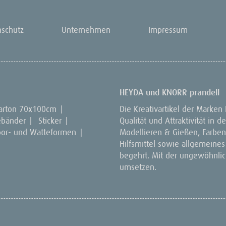
nschutz
Unternehmen
Impressum
HEYDA und KNORR prandell
arton 70x100cm
|
Die Kreativartikel der Marken
ebänder
|
Sticker
|
Qualität und Attraktivität in
por- und Watteformen
|
Modellieren & Gießen, Farben 
Hilfsmittel sowie allgemeines
begehrt. Mit der ungewöhnlich
umsetzen.