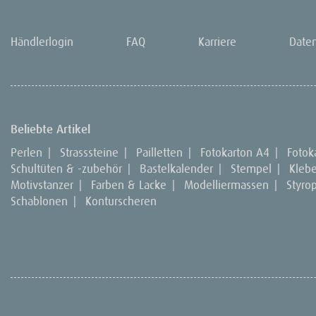
Händlerlogin
FAQ
Karriere
Date
Beliebte Artikel
Perlen
|
Strasssteine
|
Pailletten
|
Fotokarton A4
|
Fotok
Schultüten & -zubehör
|
Bastelkalender
|
Stempel
|
Kleb
Motivstanzer
|
Farben & Lacke
|
Modelliermassen
|
Styro
Schablonen
|
Konturscheren