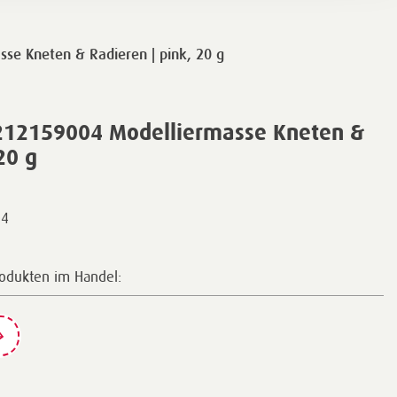
se Kneten & Radieren | pink, 20 g
212159004 Modelliermasse Kneten &
20 g
04
rodukten im Handel: