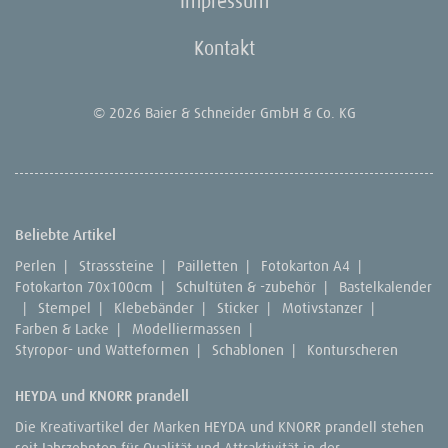
Impressum
Kontakt
© 2026 Baier & Schneider GmbH & Co. KG
Beliebte Artikel
Perlen
|
Strasssteine
|
Pailletten
|
Fotokarton A4
|
Fotokarton 70x100cm
|
Schultüten & -zubehör
|
Bastelkalender
|
Stempel
|
Klebebänder
|
Sticker
|
Motivstanzer
|
Farben & Lacke
|
Modelliermassen
|
Styropor- und Watteformen
|
Schablonen
|
Konturscheren
HEYDA und KNORR prandell
Die Kreativartikel der Marken HEYDA und KNORR prandell stehen
seit Jahrzehnten für Qualität und Attraktivität in der