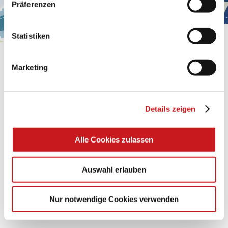
Präferenzen
Impressum
.
Statistiken
BASTELTIPP:
Marketing
GLÜCKWUNSCHKARTE
"KINDERWAGEN"
Details zeigen
Eine Überraschung der besonderten Art und
unübertroffen in der Wirkung. Probieren Sie es aus.
Alle Cookies zulassen
Zum Tipp
Auswahl erlauben
Zu allen Tipps
Nur notwendige Cookies verwenden