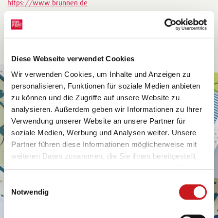
https://www.brunnen.de
Diese Webseite verwendet Cookies
Wir verwenden Cookies, um Inhalte und Anzeigen zu
personalisieren, Funktionen für soziale Medien anbieten
zu können und die Zugriffe auf unsere Website zu
analysieren. Außerdem geben wir Informationen zu Ihrer
Verwendung unserer Website an unsere Partner für
soziale Medien, Werbung und Analysen weiter. Unsere
Partner führen diese Informationen möglicherweise mit
weiteren Daten zusammen, die Sie ihnen bereitgestellt
haben oder die sie im Rahmen Ihrer Nutzung der Dienste
gesammelt haben. Erfahren Sie in unseren
Einwilligungsauswahl
Datenschutzhinweisen
mehr darüber, wer wir sind, wie
Notwendig
Sie uns kontaktieren können und wie wir
personenbezogene Daten verarbeiten. Hier geht’s zum