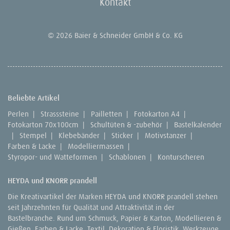
Kontakt
© 2026 Baier & Schneider GmbH & Co. KG
Beliebte Artikel
Perlen
|
Strasssteine
|
Pailletten
|
Fotokarton A4
|
Fotokarton 70x100cm
|
Schultüten & -zubehör
|
Bastelkalender
|
Stempel
|
Klebebänder
|
Sticker
|
Motivstanzer
|
Farben & Lacke
|
Modelliermassen
|
Styropor- und Watteformen
|
Schablonen
|
Konturscheren
HEYDA und KNORR prandell
Die Kreativartikel der Marken HEYDA und KNORR prandell stehen
seit Jahrzehnten für Qualität und Attraktivität in der
Bastelbranche. Rund um Schmuck, Papier & Karton, Modellieren &
Gießen, Farben & Lacke, Textil, Dekoration & Floristik, Werkzeuge