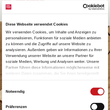
https://www.brunnen.de
Diese Webseite verwendet Cookies
Wir verwenden Cookies, um Inhalte und Anzeigen zu
personalisieren, Funktionen für soziale Medien anbieten
zu können und die Zugriffe auf unsere Website zu
analysieren. Außerdem geben wir Informationen zu Ihrer
Verwendung unserer Website an unsere Partner für
soziale Medien, Werbung und Analysen weiter. Unsere
Partner führen diese Informationen möglicherweise mit
weiteren Daten zusammen, die Sie ihnen bereitgestellt
haben oder die sie im Rahmen Ihrer Nutzung der Dienste
gesammelt haben. Erfahren Sie in unseren
Einwilligungsauswahl
Datenschutzhinweisen
mehr darüber, wer wir sind, wie
Notwendig
Sie uns kontaktieren können und wie wir
personenbezogene Daten verarbeiten. Hier geht’s zum
Präferenzen
Impressum
.