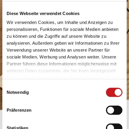
Diese Webseite verwendet Cookies
Wir verwenden Cookies, um Inhalte und Anzeigen zu
personalisieren, Funktionen für soziale Medien anbieten
zu können und die Zugriffe auf unsere Website zu
analysieren. Außerdem geben wir Informationen zu Ihrer
Verwendung unserer Website an unsere Partner für
soziale Medien, Werbung und Analysen weiter. Unsere
Partner führen diese Informationen möglicherweise mit
weiteren Daten zusammen, die Sie ihnen bereitgestellt
haben oder die sie im Rahmen Ihrer Nutzung der Dienste
gesammelt haben. Erfahren Sie in unseren
Einwilligungsauswahl
Datenschutzhinweisen
mehr darüber, wer wir sind, wie
Notwendig
Sie uns kontaktieren können und wie wir
personenbezogene Daten verarbeiten. Hier geht’s zum
Präferenzen
Impressum
.
BASTELTIPP:
Statistiken