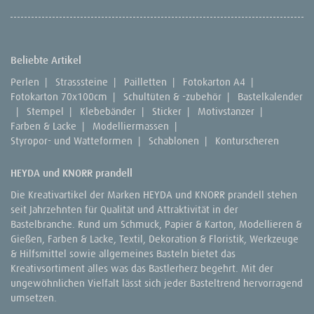
Beliebte Artikel
Perlen
|
Strasssteine
|
Pailletten
|
Fotokarton A4
|
Fotokarton 70x100cm
|
Schultüten & -zubehör
|
Bastelkalender
|
Stempel
|
Klebebänder
|
Sticker
|
Motivstanzer
|
Farben & Lacke
|
Modelliermassen
|
Styropor- und Watteformen
|
Schablonen
|
Konturscheren
HEYDA und KNORR prandell
Die Kreativartikel der Marken HEYDA und KNORR prandell stehen
seit Jahrzehnten für Qualität und Attraktivität in der
Bastelbranche. Rund um Schmuck, Papier & Karton, Modellieren &
Gießen, Farben & Lacke, Textil, Dekoration & Floristik, Werkzeuge
& Hilfsmittel sowie allgemeines Basteln bietet das
Kreativsortiment alles was das Bastlerherz begehrt. Mit der
ungewöhnlichen Vielfalt lässt sich jeder Basteltrend hervorragend
umsetzen.