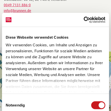
0049 7131 886-0
info@brunnen.de
https://www.brunnen.de
Diese Webseite verwendet Cookies
Wir verwenden Cookies, um Inhalte und Anzeigen zu
personalisieren, Funktionen für soziale Medien anbieten
zu können und die Zugriffe auf unsere Website zu
analysieren. Außerdem geben wir Informationen zu Ihrer
Verwendung unserer Website an unsere Partner für
soziale Medien, Werbung und Analysen weiter. Unsere
Partner führen diese Informationen möglicherweise mit
weiteren Daten zusammen, die Sie ihnen bereitgestellt
haben oder die sie im Rahmen Ihrer Nutzung der Dienste
gesammelt haben. Erfahren Sie in unseren
Einwilligungsauswahl
Datenschutzhinweisen
mehr darüber, wer wir sind, wie
Notwendig
Sie uns kontaktieren können und wie wir