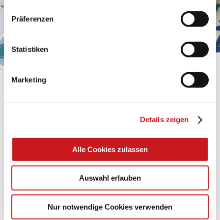
personenbezogene Daten verarbeiten. Hier geht’s zum
Präferenzen
Impressum
.
Statistiken
Marketing
BASTELTIPP:
GLÜCKWUNSCHKARTE
"KINDERWAGEN"
Details zeigen
Eine Überraschung der besonderten Art und
Alle Cookies zulassen
unübertroffen in der Wirkung. Probieren Sie es aus.
Auswahl erlauben
Zum Tipp
Nur notwendige Cookies verwenden
Zu allen Tipps