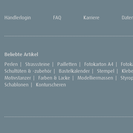
Händlerlogin
FAQ
Karriere
Date
Beliebte Artikel
Perlen
|
Strasssteine
|
Pailletten
|
Fotokarton A4
|
Fotok
Schultüten & -zubehör
|
Bastelkalender
|
Stempel
|
Kleb
Motivstanzer
|
Farben & Lacke
|
Modelliermassen
|
Styro
Schablonen
|
Konturscheren