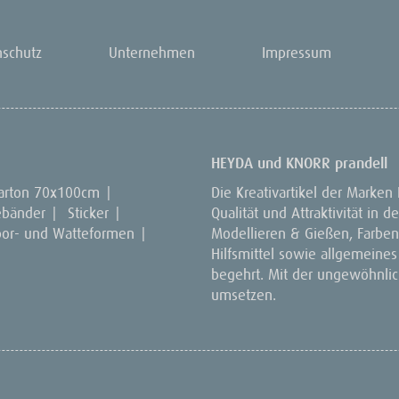
nschutz
Unternehmen
Impressum
HEYDA und KNORR prandell
arton 70x100cm
|
Die Kreativartikel der Marken
ebänder
|
Sticker
|
Qualität und Attraktivität in
por- und Watteformen
|
Modellieren & Gießen, Farben 
Hilfsmittel sowie allgemeines
begehrt. Mit der ungewöhnlich
umsetzen.