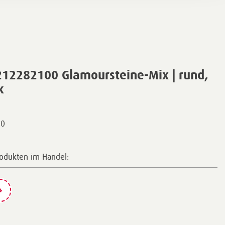
212282100 Glamoursteine-Mix | rund,
k
00
rodukten im Handel: