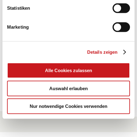
Statistiken
BASTELTIPP:
TEXI-PAP
Marketing
Glänzende Ideen mit wasserfestem Papier. Perfekt zu
bekleben, bemalen, falten... und für viele
Verwendungen.
Details zeigen
Zum Tipp
Alle Cookies zulassen
Auswahl erlauben
Zu allen Tipps
Nur notwendige Cookies verwenden