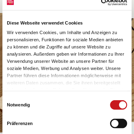
Diese Webseite verwendet Cookies
Wir verwenden Cookies, um Inhalte und Anzeigen zu
personalisieren, Funktionen für soziale Medien anbieten
zu können und die Zugriffe auf unsere Website zu
analysieren. Außerdem geben wir Informationen zu Ihrer
Verwendung unserer Website an unsere Partner für
soziale Medien, Werbung und Analysen weiter. Unsere
Partner führen diese Informationen möglicherweise mit
weiteren Daten zusammen, die Sie ihnen bereitgestellt
haben oder die sie im Rahmen Ihrer Nutzung der Dienste
gesammelt haben. Erfahren Sie in unseren
Einwilligungsauswahl
Datenschutzhinweisen
mehr darüber, wer wir sind, wie
Notwendig
Sie uns kontaktieren können und wie wir
personenbezogene Daten verarbeiten. Hier geht’s zum
Präferenzen
Impressum
.