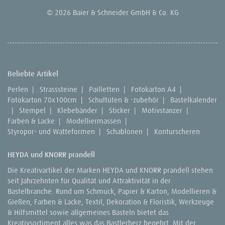
© 2026 Baier & Schneider GmbH & Co. KG
Beliebte Artikel
Perlen
|
Strasssteine
|
Pailletten
|
Fotokarton A4
|
Fotokarton 70x100cm
|
Schultüten & -zubehör
|
Bastelkalender
|
Stempel
|
Klebebänder
|
Sticker
|
Motivstanzer
|
Farben & Lacke
|
Modelliermassen
|
Styropor- und Watteformen
|
Schablonen
|
Konturscheren
HEYDA und KNORR prandell
Die Kreativartikel der Marken HEYDA und KNORR prandell stehen
seit Jahrzehnten für Qualität und Attraktivität in der
Bastelbranche. Rund um Schmuck, Papier & Karton, Modellieren &
Gießen, Farben & Lacke, Textil, Dekoration & Floristik, Werkzeuge
& Hilfsmittel sowie allgemeines Basteln bietet das
Kreativsortiment alles was das Bastlerherz begehrt. Mit der