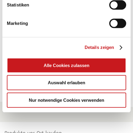
BASTELTIPP:
Statistiken
TEXI-PAP
Marketing
Glänzende Ideen mit wasserfestem Papier. Perfekt zu
bekleben, bemalen, falten... und für viele
Verwendungen.
Details zeigen
Zum Tipp
Alle Cookies zulassen
Zu allen Tipps
Auswahl erlauben
Nur notwendige Cookies verwenden