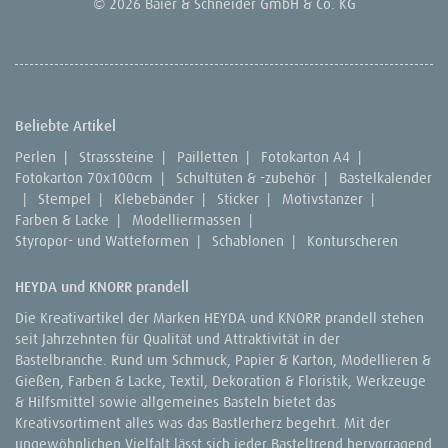
© 2026 Baier & Schneider GmbH & Co. KG
Beliebte Artikel
Perlen
|
Strasssteine
|
Pailletten
|
Fotokarton A4
|
Fotokarton 70x100cm
|
Schultüten & -zubehör
|
Bastelkalender
|
Stempel
|
Klebebänder
|
Sticker
|
Motivstanzer
|
Farben & Lacke
|
Modelliermassen
|
Styropor- und Watteformen
|
Schablonen
|
Konturscheren
HEYDA und KNORR prandell
Die Kreativartikel der Marken HEYDA und KNORR prandell stehen
seit Jahrzehnten für Qualität und Attraktivität in der
Bastelbranche. Rund um Schmuck, Papier & Karton, Modellieren &
Gießen, Farben & Lacke, Textil, Dekoration & Floristik, Werkzeuge
& Hilfsmittel sowie allgemeines Basteln bietet das
Kreativsortiment alles was das Bastlerherz begehrt. Mit der
ungewöhnlichen Vielfalt lässt sich jeder Basteltrend hervorragend