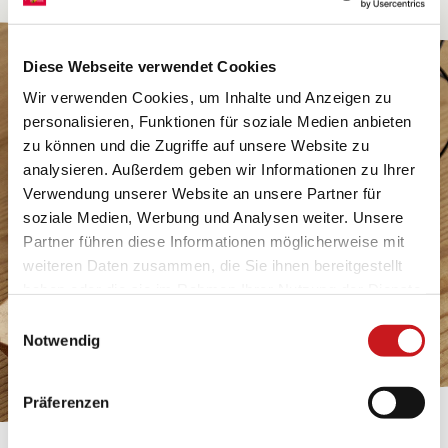
Diese Webseite verwendet Cookies
Wir verwenden Cookies, um Inhalte und Anzeigen zu
personalisieren, Funktionen für soziale Medien anbieten
zu können und die Zugriffe auf unsere Website zu
analysieren. Außerdem geben wir Informationen zu Ihrer
Verwendung unserer Website an unsere Partner für
soziale Medien, Werbung und Analysen weiter. Unsere
Partner führen diese Informationen möglicherweise mit
weiteren Daten zusammen, die Sie ihnen bereitgestellt
haben oder die sie im Rahmen Ihrer Nutzung der Dienste
gesammelt haben. Erfahren Sie in unseren
Einwilligungsauswahl
Datenschutzhinweisen
mehr darüber, wer wir sind, wie
Notwendig
Sie uns kontaktieren können und wie wir
personenbezogene Daten verarbeiten. Hier geht’s zum
Präferenzen
Impressum
.