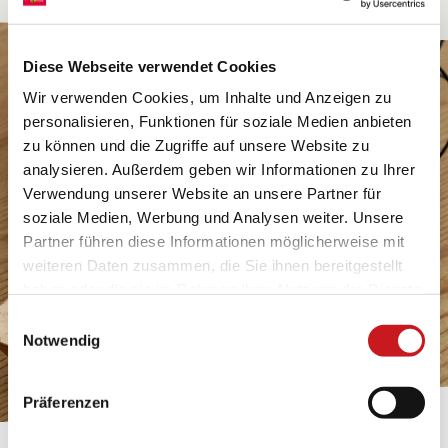
Diese Webseite verwendet Cookies
Wir verwenden Cookies, um Inhalte und Anzeigen zu
personalisieren, Funktionen für soziale Medien anbieten
zu können und die Zugriffe auf unsere Website zu
analysieren. Außerdem geben wir Informationen zu Ihrer
Verwendung unserer Website an unsere Partner für
soziale Medien, Werbung und Analysen weiter. Unsere
Partner führen diese Informationen möglicherweise mit
weiteren Daten zusammen, die Sie ihnen bereitgestellt
haben oder die sie im Rahmen Ihrer Nutzung der Dienste
gesammelt haben. Erfahren Sie in unseren
Einwilligungsauswahl
Datenschutzhinweisen
mehr darüber, wer wir sind, wie
Notwendig
Sie uns kontaktieren können und wie wir
personenbezogene Daten verarbeiten. Hier geht’s zum
Präferenzen
Impressum
.