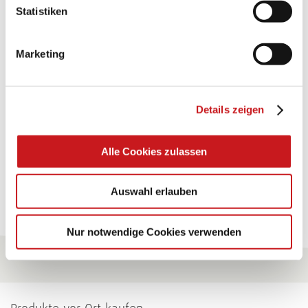
BASTELTIPP:
Statistiken
TEXI-PAP
Marketing
Glänzende Ideen mit wasserfestem Papier. Perfekt zu
bekleben, bemalen, falten... und für viele
Verwendungen.
Details zeigen
Zum Tipp
Alle Cookies zulassen
Zu allen Tipps
Auswahl erlauben
Nur notwendige Cookies verwenden