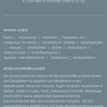
© 2026 Baier & Schneider GmbH & Co. KG
Beliebte Artikel
Perlen
|
Strasssteine
|
Pailletten
|
Fotokarton A4
|
Fotokarton 70x100cm
|
Schultüten & -zubehör
|
Bastelkalender
|
Stempel
|
Klebebänder
|
Sticker
|
Motivstanzer
|
Farben & Lacke
|
Modelliermassen
|
Styropor- und Watteformen
|
Schablonen
|
Konturscheren
HEYDA und KNORR prandell
Die Kreativartikel der Marken HEYDA und KNORR prandell stehen
seit Jahrzehnten für Qualität und Attraktivität in der
Bastelbranche. Rund um Schmuck, Papier & Karton, Modellieren &
Gießen, Farben & Lacke, Textil, Dekoration & Floristik, Werkzeuge
& Hilfsmittel sowie allgemeines Basteln bietet das
Kreativsortiment alles was das Bastlerherz begehrt. Mit der
ungewöhnlichen Vielfalt lässt sich jeder Basteltrend hervorragend