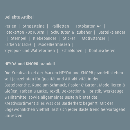
Beliebte Artikel
Perlen
|
Strasssteine
|
Pailletten
|
Fotokarton A4
|
Fotokarton 70x100cm
|
Schultüten & -zubehör
|
Bastelkalender
|
Stempel
|
Klebebänder
|
Sticker
|
Motivstanzer
|
Farben & Lacke
|
Modelliermassen
|
Styropor- und Watteformen
|
Schablonen
|
Konturscheren
HEYDA und KNORR prandell
Die Kreativartikel der Marken HEYDA und KNORR prandell stehen
seit Jahrzehnten für Qualität und Attraktivität in der
Bastelbranche. Rund um Schmuck, Papier & Karton, Modellieren &
Gießen, Farben & Lacke, Textil, Dekoration & Floristik, Werkzeuge
& Hilfsmittel sowie allgemeines Basteln bietet das
Kreativsortiment alles was das Bastlerherz begehrt. Mit der
ungewöhnlichen Vielfalt lässt sich jeder Basteltrend hervorragend
umsetzen.