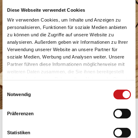
Diese Webseite verwendet Cookies
Wir verwenden Cookies, um Inhalte und Anzeigen zu
personalisieren, Funktionen für soziale Medien anbieten
zu können und die Zugriffe auf unsere Website zu
analysieren. Außerdem geben wir Informationen zu Ihrer
Verwendung unserer Website an unsere Partner für
soziale Medien, Werbung und Analysen weiter. Unsere
Partner führen diese Informationen möglicherweise mit
weiteren Daten zusammen, die Sie ihnen bereitgestellt
haben oder die sie im Rahmen Ihrer Nutzung der Dienste
gesammelt haben. Erfahren Sie in unseren
Einwilligungsauswahl
Datenschutzhinweisen
mehr darüber, wer wir sind, wie
Notwendig
Sie uns kontaktieren können und wie wir
personenbezogene Daten verarbeiten. Hier geht’s zum
Präferenzen
Impressum
.
BASTELTIPP:
TEXI-PAP
Statistiken