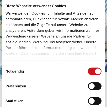
Diese Webseite verwendet Cookies
Wir verwenden Cookies, um Inhalte und Anzeigen zu
personalisieren, Funktionen für soziale Medien anbieten
zu können und die Zugriffe auf unsere Website zu
analysieren. Außerdem geben wir Informationen zu Ihrer
Verwendung unserer Website an unsere Partner für
soziale Medien, Werbung und Analysen weiter. Unsere
Partner führen diese Informationen möglicherweise mit
weiteren Daten zusammen, die Sie ihnen bereitgestellt
haben oder die sie im Rahmen Ihrer Nutzung der Dienste
gesammelt haben. Erfahren Sie in unseren
Einwilligungsauswahl
Datenschutzhinweisen
mehr darüber, wer wir sind, wie
Notwendig
Sie uns kontaktieren können und wie wir
personenbezogene Daten verarbeiten. Hier geht’s zum
Präferenzen
Impressum
.
BASTELTIPP:
GLÜCKWUNSCHKARTE
Statistiken
"KINDERWAGEN"