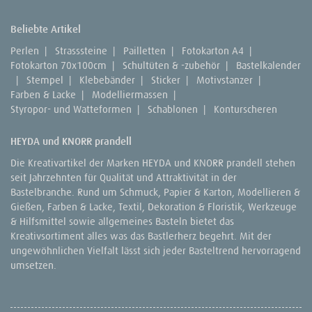
Beliebte Artikel
Perlen
|
Strasssteine
|
Pailletten
|
Fotokarton A4
|
Fotokarton 70x100cm
|
Schultüten & -zubehör
|
Bastelkalender
|
Stempel
|
Klebebänder
|
Sticker
|
Motivstanzer
|
Farben & Lacke
|
Modelliermassen
|
Styropor- und Watteformen
|
Schablonen
|
Konturscheren
HEYDA und KNORR prandell
Die Kreativartikel der Marken HEYDA und KNORR prandell stehen
seit Jahrzehnten für Qualität und Attraktivität in der
Bastelbranche. Rund um Schmuck, Papier & Karton, Modellieren &
Gießen, Farben & Lacke, Textil, Dekoration & Floristik, Werkzeuge
& Hilfsmittel sowie allgemeines Basteln bietet das
Kreativsortiment alles was das Bastlerherz begehrt. Mit der
ungewöhnlichen Vielfalt lässt sich jeder Basteltrend hervorragend
umsetzen.