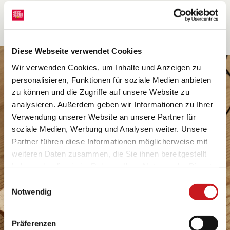
Diese Webseite verwendet Cookies
Wir verwenden Cookies, um Inhalte und Anzeigen zu
personalisieren, Funktionen für soziale Medien anbieten
zu können und die Zugriffe auf unsere Website zu
analysieren. Außerdem geben wir Informationen zu Ihrer
Verwendung unserer Website an unsere Partner für
soziale Medien, Werbung und Analysen weiter. Unsere
Partner führen diese Informationen möglicherweise mit
weiteren Daten zusammen, die Sie ihnen bereitgestellt
haben oder die sie im Rahmen Ihrer Nutzung der Dienste
gesammelt haben. Erfahren Sie in unseren
Einwilligungsauswahl
Datenschutzhinweisen
mehr darüber, wer wir sind, wie
Notwendig
Sie uns kontaktieren können und wie wir
personenbezogene Daten verarbeiten. Hier geht’s zum
Präferenzen
Impressum
.