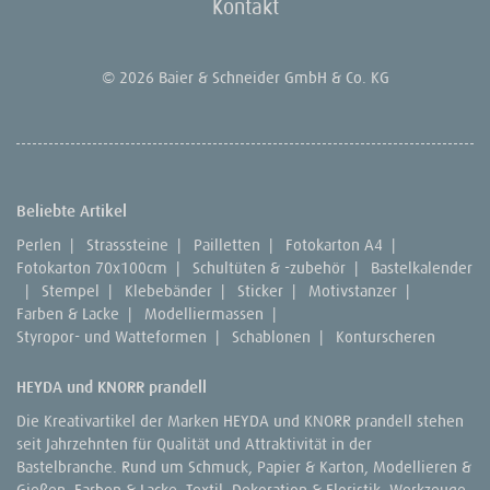
Kontakt
© 2026 Baier & Schneider GmbH & Co. KG
Beliebte Artikel
Perlen
|
Strasssteine
|
Pailletten
|
Fotokarton A4
|
Fotokarton 70x100cm
|
Schultüten & -zubehör
|
Bastelkalender
|
Stempel
|
Klebebänder
|
Sticker
|
Motivstanzer
|
Farben & Lacke
|
Modelliermassen
|
Styropor- und Watteformen
|
Schablonen
|
Konturscheren
HEYDA und KNORR prandell
Die Kreativartikel der Marken HEYDA und KNORR prandell stehen
seit Jahrzehnten für Qualität und Attraktivität in der
Bastelbranche. Rund um Schmuck, Papier & Karton, Modellieren &
Gießen, Farben & Lacke, Textil, Dekoration & Floristik, Werkzeuge