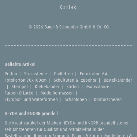
Kontakt
© 2026 Baier & Schneider GmbH & Co. KG
Beliebte Artikel
Perlen
|
Strasssteine
|
Pailletten
|
Fotokarton A4
|
Fotokarton 70x100cm
|
Schultüten & -zubehör
|
Bastelkalender
|
Stempel
|
Klebebänder
|
Sticker
|
Motivstanzer
|
Farben & Lacke
|
Modelliermassen
|
Styropor- und Watteformen
|
Schablonen
|
Konturscheren
HEYDA und KNORR prandell
Die Kreativartikel der Marken HEYDA und KNORR prandell stehen
seit Jahrzehnten für Qualität und Attraktivität in der
Bastelbranche. Rund um Schmuck, Papier & Karton, Modellieren &