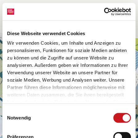
Diese Webseite verwendet Cookies
Wir verwenden Cookies, um Inhalte und Anzeigen zu
personalisieren, Funktionen für soziale Medien anbieten
zu können und die Zugriffe auf unsere Website zu
analysieren. Außerdem geben wir Informationen zu Ihrer
Verwendung unserer Website an unsere Partner für
soziale Medien, Werbung und Analysen weiter. Unsere
Partner führen diese Informationen möglicherweise mit
weiteren Daten zusammen, die Sie ihnen bereitgestellt
haben oder die sie im Rahmen Ihrer Nutzung der Dienste
gesammelt haben. Erfahren Sie in unseren
Einwilligungsauswahl
Datenschutzhinweisen
mehr darüber, wer wir sind, wie
Notwendig
Sie uns kontaktieren können und wie wir
personenbezogene Daten verarbeiten. Hier geht’s zum
Präferenzen