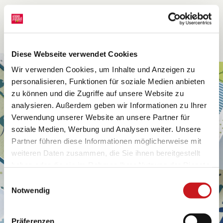
Diese Webseite verwendet Cookies
Wir verwenden Cookies, um Inhalte und Anzeigen zu
personalisieren, Funktionen für soziale Medien anbieten
zu können und die Zugriffe auf unsere Website zu
analysieren. Außerdem geben wir Informationen zu Ihrer
Verwendung unserer Website an unsere Partner für
soziale Medien, Werbung und Analysen weiter. Unsere
Partner führen diese Informationen möglicherweise mit
weiteren Daten zusammen, die Sie ihnen bereitgestellt
haben oder die sie im Rahmen Ihrer Nutzung der Dienste
gesammelt haben. Erfahren Sie in unseren
Einwilligungsauswahl
Datenschutzhinweisen
mehr darüber, wer wir sind, wie
Notwendig
Sie uns kontaktieren können und wie wir
personenbezogene Daten verarbeiten. Hier geht’s zum
Präferenzen