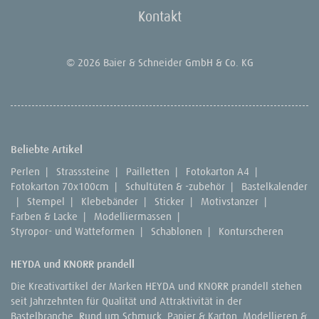
Kontakt
© 2026 Baier & Schneider GmbH & Co. KG
Beliebte Artikel
Perlen
|
Strasssteine
|
Pailletten
|
Fotokarton A4
|
Fotokarton 70x100cm
|
Schultüten & -zubehör
|
Bastelkalender
|
Stempel
|
Klebebänder
|
Sticker
|
Motivstanzer
|
Farben & Lacke
|
Modelliermassen
|
Styropor- und Watteformen
|
Schablonen
|
Konturscheren
HEYDA und KNORR prandell
Die Kreativartikel der Marken HEYDA und KNORR prandell stehen
seit Jahrzehnten für Qualität und Attraktivität in der
Bastelbranche. Rund um Schmuck, Papier & Karton, Modellieren &