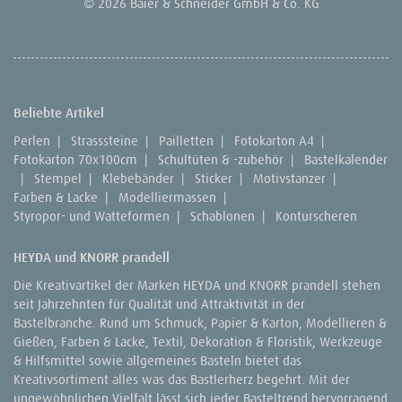
© 2026 Baier & Schneider GmbH & Co. KG
Beliebte Artikel
Perlen
|
Strasssteine
|
Pailletten
|
Fotokarton A4
|
Fotokarton 70x100cm
|
Schultüten & -zubehör
|
Bastelkalender
|
Stempel
|
Klebebänder
|
Sticker
|
Motivstanzer
|
Farben & Lacke
|
Modelliermassen
|
Styropor- und Watteformen
|
Schablonen
|
Konturscheren
HEYDA und KNORR prandell
Die Kreativartikel der Marken HEYDA und KNORR prandell stehen
seit Jahrzehnten für Qualität und Attraktivität in der
Bastelbranche. Rund um Schmuck, Papier & Karton, Modellieren &
Gießen, Farben & Lacke, Textil, Dekoration & Floristik, Werkzeuge
& Hilfsmittel sowie allgemeines Basteln bietet das
Kreativsortiment alles was das Bastlerherz begehrt. Mit der
ungewöhnlichen Vielfalt lässt sich jeder Basteltrend hervorragend