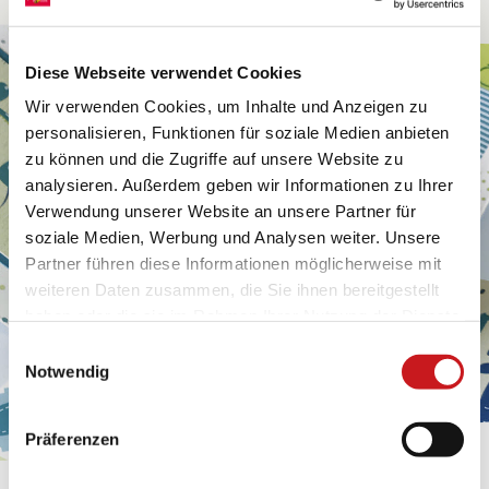
Diese Webseite verwendet Cookies
Wir verwenden Cookies, um Inhalte und Anzeigen zu
personalisieren, Funktionen für soziale Medien anbieten
zu können und die Zugriffe auf unsere Website zu
analysieren. Außerdem geben wir Informationen zu Ihrer
Verwendung unserer Website an unsere Partner für
soziale Medien, Werbung und Analysen weiter. Unsere
Partner führen diese Informationen möglicherweise mit
weiteren Daten zusammen, die Sie ihnen bereitgestellt
haben oder die sie im Rahmen Ihrer Nutzung der Dienste
gesammelt haben. Erfahren Sie in unseren
Einwilligungsauswahl
Datenschutzhinweisen
mehr darüber, wer wir sind, wie
Notwendig
Sie uns kontaktieren können und wie wir
personenbezogene Daten verarbeiten. Hier geht’s zum
Präferenzen
Impressum
.