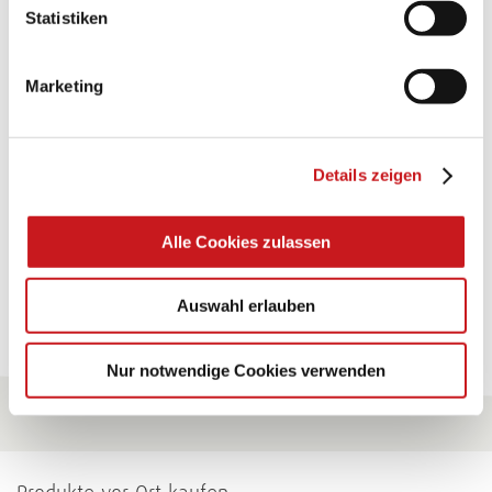
BASTELTIPP:
Statistiken
GLÜCKWUNSCHKARTE
"KINDERWAGEN"
Marketing
Eine Überraschung der besonderten Art und
unübertroffen in der Wirkung. Probieren Sie es aus.
Details zeigen
Zum Tipp
Alle Cookies zulassen
Zu allen Tipps
Auswahl erlauben
Nur notwendige Cookies verwenden