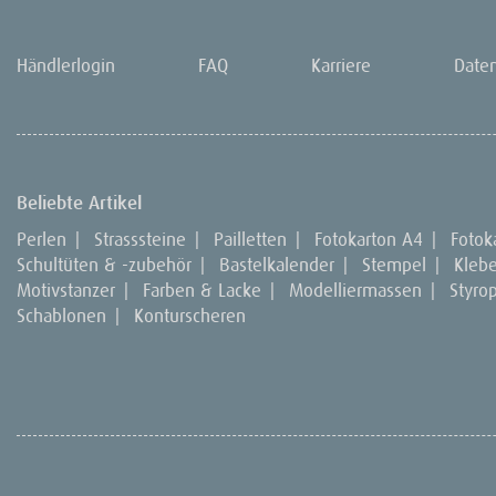
Händlerlogin
FAQ
Karriere
Date
Beliebte Artikel
Perlen
|
Strasssteine
|
Pailletten
|
Fotokarton A4
|
Fotok
Schultüten & -zubehör
|
Bastelkalender
|
Stempel
|
Kleb
Motivstanzer
|
Farben & Lacke
|
Modelliermassen
|
Styro
Schablonen
|
Konturscheren