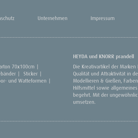
nschutz
Unternehmen
Impressum
HEYDA und KNORR prandell
arton 70x100cm
|
Die Kreativartikel der Marken
ebänder
|
Sticker
|
Qualität und Attraktivität in
por- und Watteformen
|
Modellieren & Gießen, Farben 
Hilfsmittel sowie allgemeines
begehrt. Mit der ungewöhnlich
umsetzen.