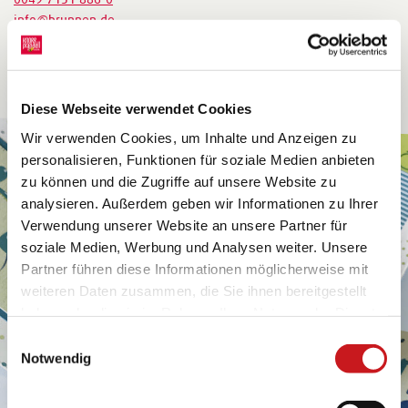
info@brunnen.de
https://www.brunnen.de
Diese Webseite verwendet Cookies
Wir verwenden Cookies, um Inhalte und Anzeigen zu
personalisieren, Funktionen für soziale Medien anbieten
zu können und die Zugriffe auf unsere Website zu
analysieren. Außerdem geben wir Informationen zu Ihrer
Verwendung unserer Website an unsere Partner für
soziale Medien, Werbung und Analysen weiter. Unsere
Partner führen diese Informationen möglicherweise mit
weiteren Daten zusammen, die Sie ihnen bereitgestellt
haben oder die sie im Rahmen Ihrer Nutzung der Dienste
gesammelt haben. Erfahren Sie in unseren
Einwilligungsauswahl
Datenschutzhinweisen
mehr darüber, wer wir sind, wie
Notwendig
Sie uns kontaktieren können und wie wir
personenbezogene Daten verarbeiten. Hier geht’s zum