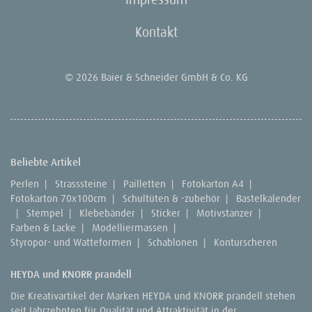
Kontakt
© 2026 Baier & Schneider GmbH & Co. KG
Beliebte Artikel
Perlen
|
Strasssteine
|
Pailletten
|
Fotokarton A4
|
Fotokarton 70x100cm
|
Schultüten & -zubehör
|
Bastelkalender
|
Stempel
|
Klebebänder
|
Sticker
|
Motivstanzer
|
Farben & Lacke
|
Modelliermassen
|
Styropor- und Watteformen
|
Schablonen
|
Konturscheren
HEYDA und KNORR prandell
Die Kreativartikel der Marken HEYDA und KNORR prandell stehen
seit Jahrzehnten für Qualität und Attraktivität in der