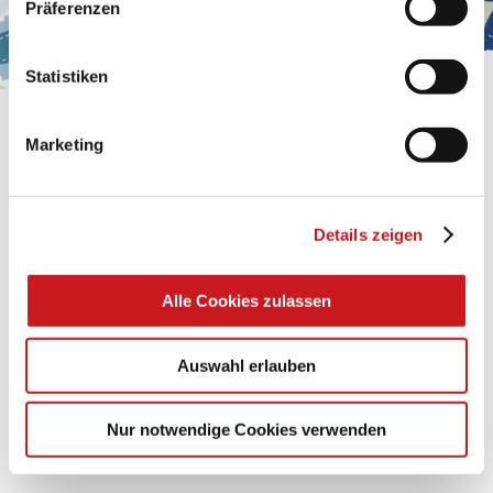
Präferenzen
Impressum
.
Statistiken
BASTELTIPP:
Marketing
GLÜCKWUNSCHKARTE
"KINDERWAGEN"
Details zeigen
Eine Überraschung der besonderten Art und
unübertroffen in der Wirkung. Probieren Sie es aus.
Alle Cookies zulassen
Zum Tipp
Auswahl erlauben
Zu allen Tipps
Nur notwendige Cookies verwenden