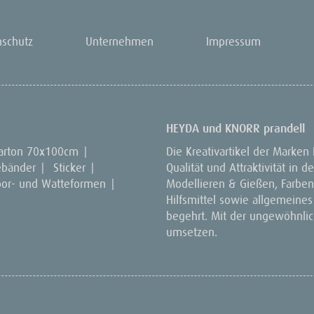
nschutz
Unternehmen
Impressum
HEYDA und KNORR prandell
arton 70x100cm
|
Die Kreativartikel der Marken
ebänder
|
Sticker
|
Qualität und Attraktivität in
por- und Watteformen
|
Modellieren & Gießen, Farben 
Hilfsmittel sowie allgemeines
begehrt. Mit der ungewöhnlich
umsetzen.