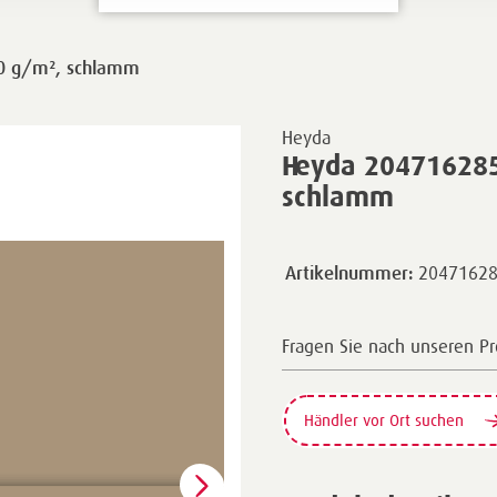
00 g/m², schlamm
Heyda
Heyda 204716285
schlamm
2047162
Artikelnummer:
Fragen Sie nach unseren P
Händler vor Ort suchen