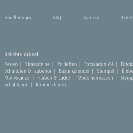
Händlerlogin
FAQ
Karriere
Date
Beliebte Artikel
Perlen
|
Strasssteine
|
Pailletten
|
Fotokarton A4
|
Fotok
Schultüten & -zubehör
|
Bastelkalender
|
Stempel
|
Kleb
Motivstanzer
|
Farben & Lacke
|
Modelliermassen
|
Styro
Schablonen
|
Konturscheren